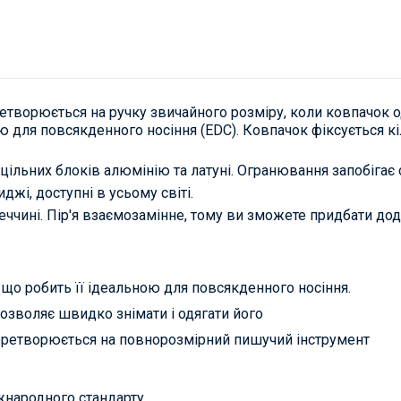
творюється на ручку звичайного розміру, коли ковпачок од
ьною для повсякденного носіння (EDC). Ковпачок фіксується
цільних блоків алюмінію та латуні. Огранювання запобігає 
жі, доступні в усьому світі.
чині. Пір'я взаємозамінне, тому ви зможете придбати додат
 що робить її ідеальною для повсякденного носіння.
озволяє швидко знімати і одягати його
перетворюється на повнорозмірний пишучий інструмент
жнародного стандарту.