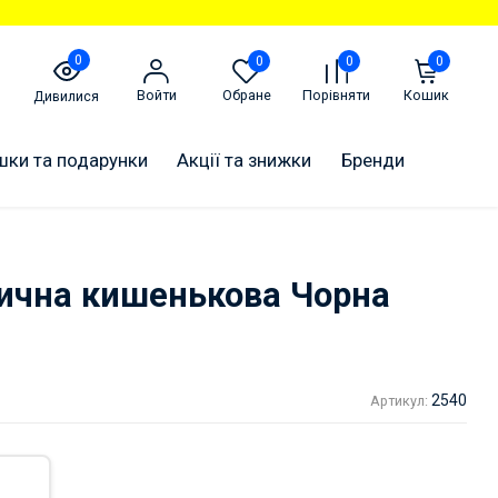
0
0
0
0
Войти
Обране
Порівняти
Кошик
Дивилися
шки та подарунки
Акції та знижки
Бренди
тична кишенькова Чорна
2540
Артикул: