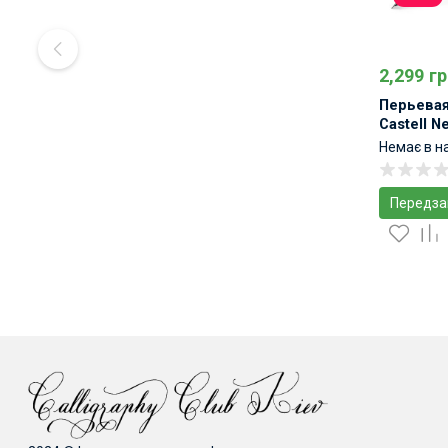
2,299 гр
Перьевая
Castell N
Pen Metal
Немає в н
Передза