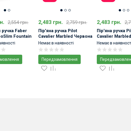
н.
2,483 грн.
2,483 грн.
2,554 грн.
2,759 грн.
2,7
 ручка Faber
Пір'яна ручка Pilot
Пір'яна ручка Pi
eoSlim Fountain
Cavalier Marbled Червона
Cavalier Marble
 All Black
в металевому корпусі
металевому кор
аявності
Немає в наявності
Немає в наявност
мовлення
Передзамовлення
Передзамовле