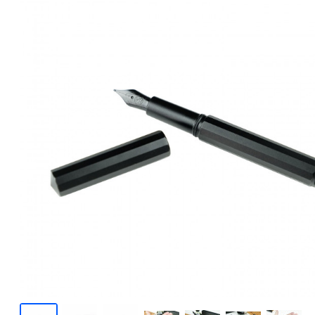
Японські
Німецькі
Китайські
Елітні
З золотим пером