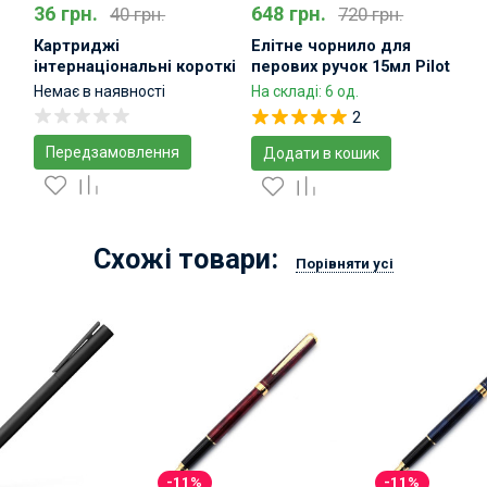
36 грн.
648 грн.
40 грн.
720 грн.
Картриджі
Елітне чорнило для
інтернаціональні короткі
перових ручок 15мл Pilot
Faber-Castell 6шт
Iroshizuku Ink-15
Немає в наявності
На складі: 6 од.
2
Передзамовлення
Додати в кошик
Схожі товари:
Порівняти усі
-11%
-11%