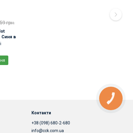
59 грн.
lot
d Синя в
пусі
і
ння
Контакти
+38 (098) 680-2-680
info@cck.com.ua