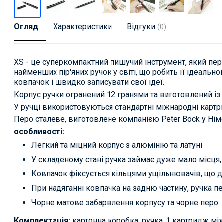
Огляд
Характеристики
Відгуки
(0)
XS - це суперкомпактний пишучий інструмент, який пере
найменших пір'яних ручок у світі, що робить її ідеал
ковпачок і швидко записувати свої ідеї.
Корпус ручки огранений 12 гранями та виготовлений із 
У ручці використовуються стандартні міжнародні картрид
Перо сталеве, виготовлене компанією Peter Bock у Німеч
особливості:
Легкий та міцний корпус з алюмінію та латуні
У складеному стані ручка займає дуже мало місця,
Ковпачок фіксується кільцями ущільнювачів, що д
При надяганні ковпачка на задню частину, ручка 
Чорне матове забарвлення корпусу та чорне перо
Комплектація:
картонна коробка, ручка, 1 картридж мі