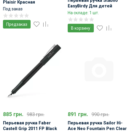
Перьевая ручка Stabilo
Plaisir Красная
EasyBirdy Для детей
Под заказ
Голубой с зеленым
На складе: 1 шт.
Предзаказ
В корзину
885 грн.
891 грн.
983 грн.
990 грн.
Перьевая ручка Faber
Перьевая ручка Sailor Hi-
Castell Grip 2011 FP Black
Ace Neo Fountain Pen Clear