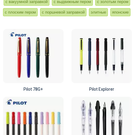
с вакуумной заправкой
с выдвижным пером
с золотым пером
с плоским пером
с поршневой заправкой
элитные
японские
Pilot 78G+
Pilot Explorer