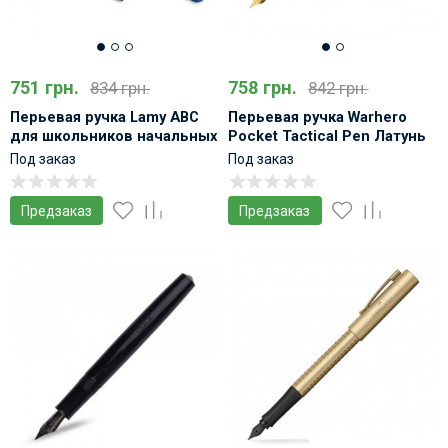
751 грн.
758 грн.
834 грн.
842 грн.
Перьевая ручка Lamy ABC
Перьевая ручка Warhero
для школьников начальных
Pocket Tactical Pen Латунь
классов
Многофункциональная
Под заказ
Под заказ
Предзаказ
Предзаказ