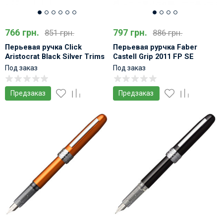
766 грн.
797 грн.
851 грн.
886 грн.
Перьевая ручка Click
Перьевая рурчка Faber
Aristocrat Black Silver Trims
Castell Grip 2011 FP SE
Золотая
Под заказ
Под заказ
Предзаказ
Предзаказ