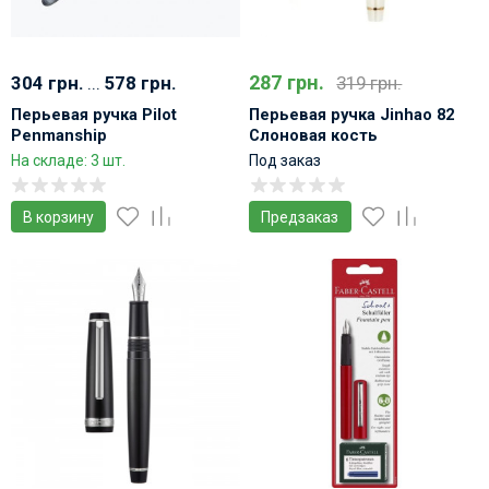
287 грн.
304 грн.
...
578 грн.
319 грн.
Перьевая ручка Pilot
Перьевая ручка Jinhao 82
Penmanship
Слоновая кость
Полупрозрачная черная
полупрозрачная
На складе: 3 шт.
Под заказ
В корзину
Предзаказ