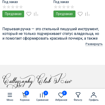
Itallic
Под заказ
Под заказ
Предзаказ
Предзаказ
Перьевая ручка — это стильный пишуший инструмент,
который не только подчеркивает статус владельца, но
и помогает сформировать красивый поччерк, а также
значительно меньше утомляет руку при писме, чем
Развернуть
шариковая или гелевая ручка.
В нашем интернет-магазине вы можете купить
перьевую ручку от известных японских и европейских
производителей:
Перьевые ручки японских производителей
характеризуются присущими японцам экстра-
тонкими перьями (
Pilot
,
Platinum
,
Sailor
)
Европейские ручки представлены брендами
Lamy
,
2022 © Интернет-магазин cck.com.ua
Kaweco
0
0
0
Ручки с полугибким пером представлены
Меню
Корзина
Сравнение
Избранное
Фильтр
Профиль