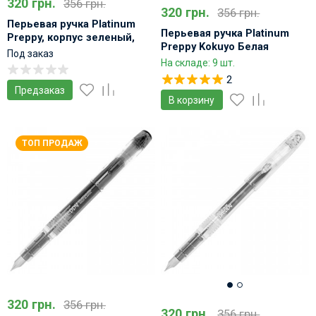
320 грн.
356 грн.
320 грн.
356 грн.
Перьевая ручка Platinum
Перьевая ручка Platinum
Preppy, корпус зеленый,
Preppy Kokuyo Белая
перо тонкое 03
Под заказ
На складе: 9 шт.
2
Предзаказ
В корзину
ТОП ПРОДАЖ
320 грн.
356 грн.
320 грн.
356 грн.