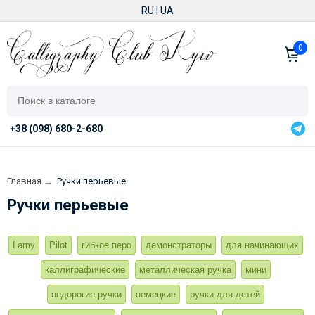
RU
|
UA
0
+38 (098) 680-2-680
Главная
→
Ручки перьевые
Ручки перьевые
Lamy
Pilot
гибкое перо
демонстраторы
для начинающих
каллиграфические
металлическая ручка
мини
недорогие ручки
немецкие
ручки для детей