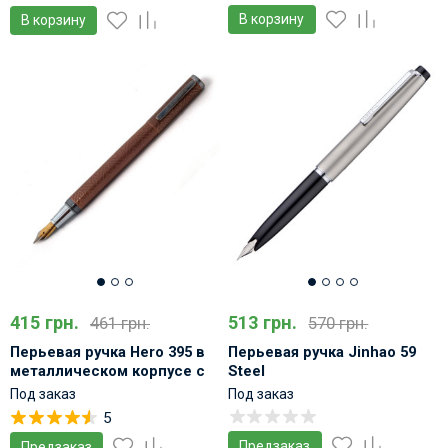
В корзину
В корзину
415 грн.
513 грн.
461 грн.
570 грн.
Перьевая ручка Hero 395 в
Перьевая ручка Jinhao 59
металлическом корпусе с
Steel
мягким пером
Под заказ
Под заказ
5
Предзаказ
Предзаказ