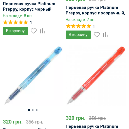
Перьевая ручка Platinum
Перьевая ручка Platinum
Preppy, корпус черный
Preppy, корпус прозрачный,
На складе: 8 шт.
перо тонкое 03
На складе: 7 шт.
1
1
В корзину
В корзину
320 грн.
356 грн.
320 грн.
356 грн.
Перьевая ручка Platinum