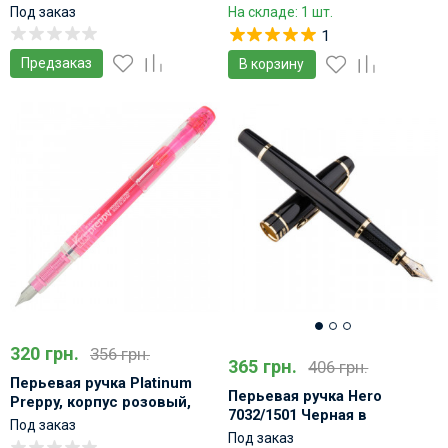
перо тонкое 03
фиолетовый, перо тонкое
Под заказ
На складе: 1 шт.
03
1
Предзаказ
В корзину
320 грн.
356 грн.
365 грн.
406 грн.
Перьевая ручка Platinum
Перьевая ручка Hero
Preppy, корпус розовый,
7032/1501 Черная в
перо тонкое 03
Под заказ
металлическом корпусе
Под заказ