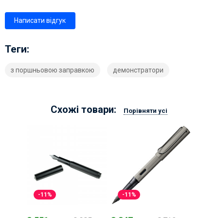
Написати відгук
Теги:
з поршньовою заправкою
демонстратори
Схожі товари:
Порівняти усі
-11%
-11%