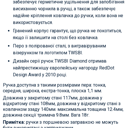
забезпечує герметичне ущільнення для запобігання
висиханню чорнила в ручці, а також забезпечує
надійне кріплення ковпачка до ручки, коли вона не
використовується.
Гранений корпус гарантує, що ручка не покотиться,
якщо її залишити на столі без ковпачка.
Перо з полірованої сталі, з вигравіруваним
візерунком та логотипом TWSBI.
Дизайн серії ручок TWSBI Diamond отримав
найпрестижнішу європейську нагороду RedDot
Design Award у 2010 році.
Ручка доступна з такими розмірами пера: тонка,
середня, широка, екстра-тонка, плоска 1,1 мм.
Довжина у закритому стані 117мм, довжина у
відкритому стані 108мм, довжина у відкритому стані з
ковпачком ззаду 140мм. максимальна товщина 12.4мм,
довжина секції тримача 9.8мм. Вага 18г.
Примітка:
ручки з поршневою заправкою не можуть
бути використані з картриджами.