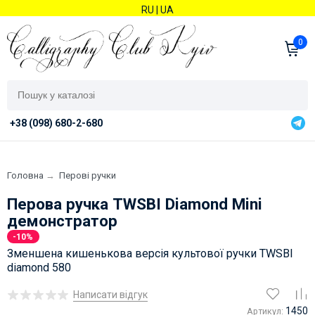
RU
|
UA
0
+38 (098) 680-2-680
Головна
→
Перові ручки
Перова ручка TWSBI Diamond Mini
демонстратор
-10%
Зменшена кишенькова версія культової ручки TWSBI
diamond 580
Написати відгук
1450
Артикул: