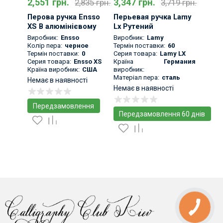
2,551 грн.
3,347 грн.
2,835 грн.
3,719 грн.
Перова ручка Ensso
Перьевая ручка Lamy
XS В алюмінієвому
Lx Рутений
корпусі
Виробник:
Ensso
Виробник:
Lamy
Мінімалістична
Колір пера:
черное
Термін поставки:
60
Термін поставки:
0
Серия товара:
Lamy LX
кишенькова Чорна
Серия товара:
Ensso XS
Країна
Германия
Країна виробник:
США
виробник:
Матеріал пера:
сталь
Немає в наявності
Немає в наявності
Передзамовлення
Передзамовлення 60 днів