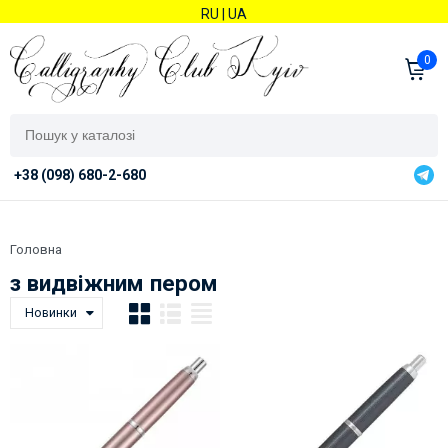
RU
|
UA
0
+38 (098) 680-2-680
Головна
з видвіжним пером
Новинки