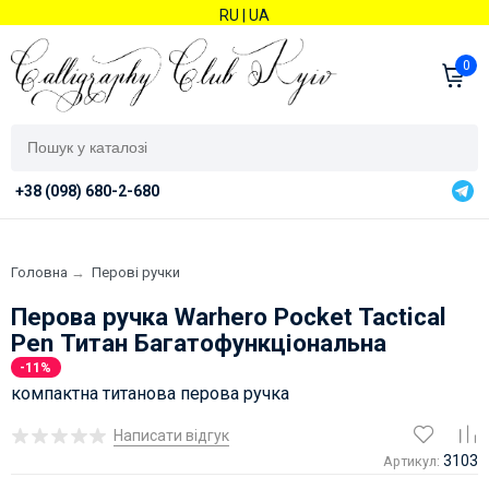
RU
|
UA
0
+38 (098) 680-2-680
Головна
→
Перові ручки
Перова ручка Warhero Pocket Tactical
Pen Титан Багатофункціональна
-11%
компактна титанова перова ручка
Написати відгук
3103
Артикул: