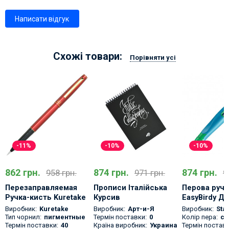
Написати відгук
Схожі товари:
Порівняти усі
-11%
-10%
-10%
862 грн.
874 грн.
874 грн.
958 грн.
971 грн.
9
Перезаправляемая
Прописи Італійська
Перова ручка
Ручка-кисть Kuretake
Курсив
EasyBirdy Дл
№13 Red
Блакитний і
Виробник:
Kuretake
Виробник:
Арт-и-Я
Виробник:
Stab
Тип чорнил:
пигментные
Термін поставки:
0
Колір пера:
се
Термін поставки:
40
Країна виробник:
Украина
Термін поставк