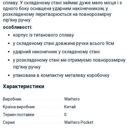
сплаву. У складеному стані займає дуже мало місця і з
одного боку оснащена ударним наконечником, у
розкладеному перетворюється на повнорозмірну
пір'яну ручку.
особливості:
корпус із титанового сплаву
у складеному стані довжина ручки всього 9см
ударний наконечник у складеному стані
у розкладеному стані ми отримуємо повнорозмірну
пір'яну ручку
упакована в компактну металеву коробочку
Характеристики
Виробник
Warhero
Країна виробник
Китай
Термін поставки
0
Серия
Warhero Pocket