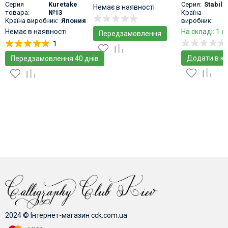
Серия
Kuretake
Серия:
Stabilo
Немає в наявності
товара:
№13
Країна
Країна виробник:
Япония
виробник:
Немає в наявності
На складі: 1 о
Передзамовлення
1
Додати в к
Передзамовлення 40 днів
2024 © Інтернет-магазин cck.com.ua