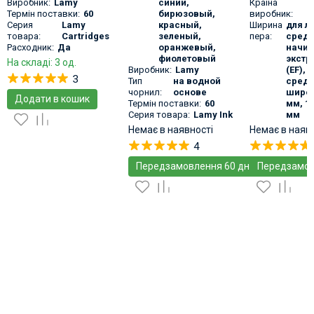
Виробник:
Lamy
синий
,
Країна
Термін поставки:
60
бирюзовый
,
виробник:
Серия
Lamy
красный
,
Ширина
для л
товара:
Cartridges
зеленый
,
пера:
средн
Расходник:
Да
оранжевый
,
начин
фиолетовый
экстр
На складі: 3 од.
Виробник:
Lamy
(EF), 
3
Тип
на водной
средн
чорнил:
основе
широко
Додати в кошик
Термін поставки:
60
мм, 1.
Серия товара:
Lamy Ink
мм
Немає в наявності
Немає в наяв
4
Передзамовлення 60 днів
Передзамов