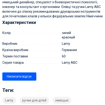
німецький дизайнер, спеціаліст з біхевіористичної психології,
інженер та консультант з ергономіки. Олівці та ручки Lamy ABC
включені до списку рекомендованих друкарських інструментів
для початкових класів у кількох федеральних землях Німеччини
Характеристики
Колір
синий
красный
Виробник
Lamy
Країна виробник
Германия
Термін поставки
60
Серия товара
Lamy ABC
Написати відгук
Теги:
Lamy
ручки для дітей
німецькі