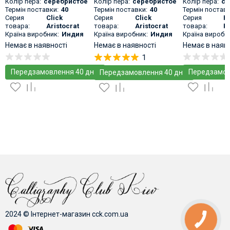
Trims
Black
Колір пера:
серебристое
Колір пера:
серебристое
Колір пера:
се
Термін поставки:
40
Термін поставки:
40
Термін поставк
Серия
Click
Серия
Click
Серия
P
товара:
Aristocrat
товара:
Aristocrat
товара:
Pl
Країна виробник:
Индия
Країна виробник:
Индия
Країна виробни
Немає в наявності
Немає в наявності
Немає в наяв
1
Передзамовлення 40 днів
Передзамов
Передзамовлення 40 днів
2024 © Інтернет-магазин cck.com.ua