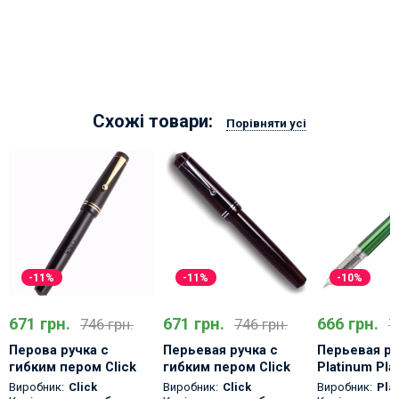
Схожі товари:
Порівняти усі
-11%
-11%
-10%
671 грн.
671 грн.
666 грн.
746 грн.
746 грн.
7
Перова ручка с
Перьевая ручка с
Перьевая ру
гибким пером Click
гибким пером Click
Platinum Pla
Aristocrat Black Gold
Aristocrat Smoke
Виробник:
Click
Виробник:
Click
Виробник:
Pla