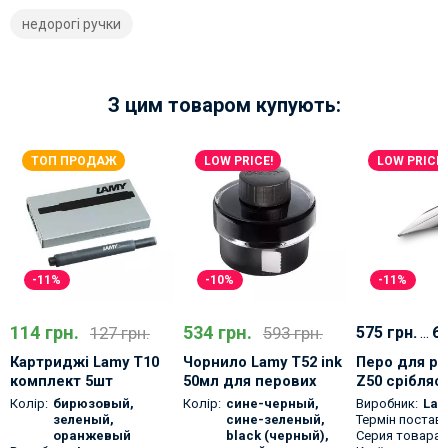
недорогі ручки
З цим товаром купують:
ТОП ПРОДАЖ
LOW PRICE!
LOW PRICE!
-11%
-10%
-11%
114 грн.
534 грн.
127 грн.
593 грн.
575 грн.
...
68
Картриджі Lamy T10
Чорнило Lamy T52 ink
Перо для ру
комплект 5шт
50мл для перових
Z50 срібляс
ручок у скляному
Колір:
бирюзовый
,
Колір:
сине-черный
,
Виробник:
La
флаконі
зеленый
,
сине-зеленый
,
Термін поставк
оранжевый
black (черный)
,
Серия товара: