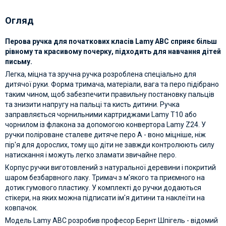
Огляд
Перова ручка для початкових класів Lamy ABC сприяє більш
рівному та красивому почерку, підходить для навчання дітей
письму.
Легка, міцна та зручна ручка розроблена спеціально для
дитячої руки. Форма тримача, матеріали, вага та перо підібрано
таким чином, щоб забезпечити правильну постановку пальців
та знизити напругу на пальці та кисть дитини. Ручка
заправляється чорнильними картриджами Lamy T10 або
чорнилом із флакона за допомогою конвертора Lamy Z24. У
ручки поліроване сталеве дитяче перо А - воно міцніше, ніж
пір'я для дорослих, тому що діти не завжди контролюють силу
натискання і можуть легко зламати звичайне перо.
Корпус ручки виготовлений з натуральної деревини і покритий
шаром безбарвного лаку. Тримач з м'якого та приємного на
дотик гумового пластику. У комплекті до ручки додаються
стікери, на яких можна підписати ім'я дитини та наклеїти на
ковпачок.
Модель Lamy ABC розробив професор Бернт Шпігель - відомий