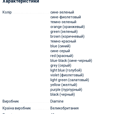
Характеристики
Колір
сине-зеленый
сине-фиолетовый
темно-зеленый
orange (оранжевый)
green (зеленый)
brown (коричневый)
темно-красный
blue (синий)
сине-серый
red (красный)
blue-black (сине-черный)
grey (серый)
light blue (голубой)
violet (фиолетовый)
light green (салатовый)
yellow (желтый)
purple (пурпурный)
black (черный)
Виробник
Diamine
Країна виробник
Великобритания