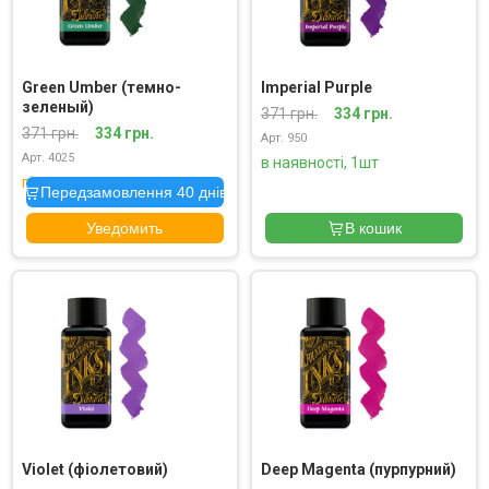
Green Umber (темно-
Imperial Purple
зеленый)
371 грн.
334 грн.
371 грн.
334 грн.
Арт. 950
Арт. 4025
в наявності, 1шт
під замовлення
Передзамовлення 40 днів
Уведомить
В кошик
Violet (фіолетовий)
Deep Magenta (пурпурний)