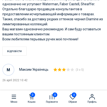
однозначно не уступают Waterman, Faber Castell, Sheaffer.
Отдельно благодарю продавцов-консультантов в
предоставлении исчерпывающей информации о товарах.
Также, спасибо за доставку редких оттенков чернил Diamine из
лимитированных коллекций.
Ваш магазин однозначно рекомендую. И сам буду оставаться
вашим постоянным клиентом.
Всем любителям перьевых ручек моё почтение!
відповісти
М
Максим Українець
(3 з 5)
26 april 2022 10:42
DIAMINE Royal Blue - Вимогливе чорнило
0
0
0
Купив DIAMINE Royal Blue, оскільки цей відтінок мені сподобався
Меню
Кошик
Порівняти
Обране
Профіль