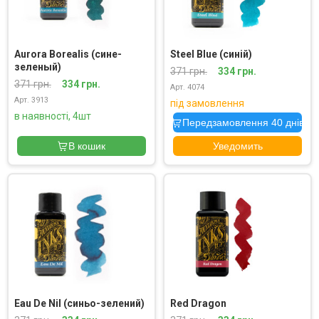
Aurora Borealis (сине-
Steel Blue (синій)
зеленый)
371 грн.
334 грн.
371 грн.
334 грн.
Арт. 4074
Арт. 3913
під замовлення
в наявності, 4шт
Передзамовлення 40 днів
В кошик
Уведомить
Eau De Nil (синьо-зелений)
Red Dragon