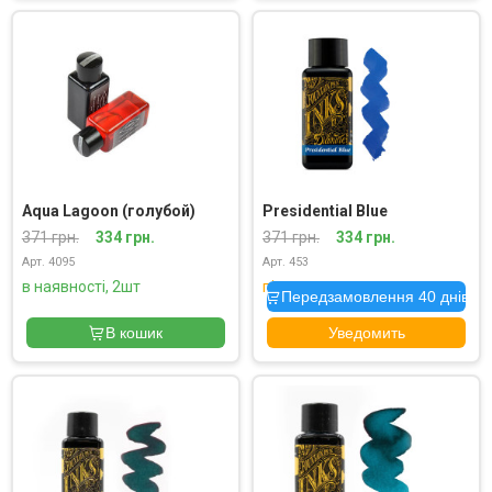
Aqua Lagoon (голубой)
Presidential Blue
371 грн.
334 грн.
371 грн.
334 грн.
Арт. 4095
Арт. 453
в наявності, 2шт
під замовлення
Передзамовлення 40 днів
В кошик
Уведомить