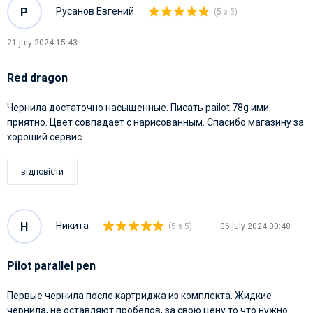
Р
Русанов Евгений
(5 з 5)
21 july 2024 15:43
Red dragon
Чернила достаточно насыщенные. Писать pailot 78g ими
приятно. Цвет совпадает с нарисованным. Спасибо магазину за
хороший сервис.
відповісти
Н
Никита
(5 з 5)
06 july 2024 00:48
Pilot parallel pen
Первые чернила после картриджа из комплекта. Жидкие
чернила, не оставляют пробелов, за свою цену то что нужно.