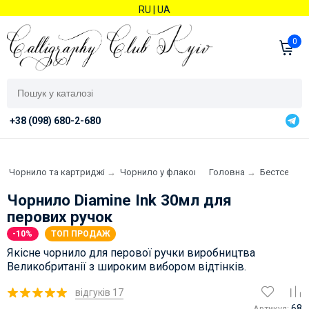
RU
|
UA
0
+38 (098) 680-2-680
→
Чорнило та картриджі
→
Чорнило у флаконі
Головна
→
Бестселер
Чорнило Diamine Ink 30мл для
перових ручок
-10%
ТОП ПРОДАЖ
Якісне чорнило для перової ручки виробництва
Великобританії з широким вибором відтінків.
відгуків 17
68
Артикул: