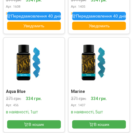
Арт. 1608
Арт. 1405
під замовлення
під замовлення
Передзамовлення 40 днів
Передзамовлення 40 днів
Уведомить
Уведомить
Aqua Blue
Marine
371 грн.
334 грн.
371 грн.
334 грн.
Арт. 456
Арт. 1407
в наявності, 1шт
в наявності, 5шт
В кошик
В кошик