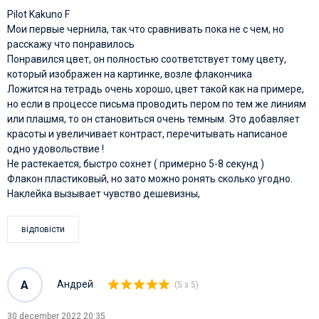
Pilot Kakuno F
Мои первые чернила, так что сравнивать пока не с чем, но
расскажу что понравилось
Понравился цвет, он полностью соответствует тому цвету,
который изображен на картинке, возле флакончика
Ложится на тетрадь очень хорошо, цвет такой как на примере,
но если в процессе письма проводить пером по тем же линиям
или плашмя, то он становиться очень темным. Это добавляет
красоты и увеличивает контраст, перечитывать написаное
одно удовольствие !
Не растекается, быстро сохнет ( примерно 5-8 секунд )
Флакон пластиковый, но зато можно ронять сколько угодно.
Наклейка вызывает чувство дешевизны,
відповісти
А
Андрей
(5 з 5)
30 december 2022 20:35