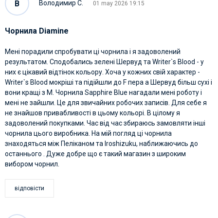
В
Володимир С.
01 may 2026 19:15
Чорнила Diamine
Мені порадили спробувати ці чорнила і я задоволений
результатом. Сподобались зелені Шервуд та Writer`s Blood - у
них є цікавий відтінок кольору. Хоча у кожних свій характер -
Writer`s Blood мокріші та підійшли до F пера а Шервуд більш сухі і
вони кращі з М. Чорнила Sapphire Blue нагадали мені роботу і
мені не зайшли. Це для звичайних робочих записів. Для себе я
не знайшов привабливості в цьому кольорі. В цілому я
задоволений покупками. Час від час збираюсь замовляти інші
чорнила цього виробника. На мій погляд ці чорнила
знаходяться між Пеліканом та Irоshizuku, наближаючись до
останнього . Дуже добре що є такий магазин з широким
вибором чорнил.
відповісти