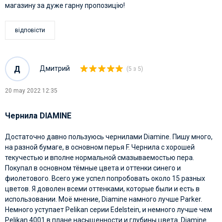
магазину за дуже гарну пропозицію!
відповісти
Д
Дмитрий
(5 з 5)
20 may 2022 12:35
Чернила DIAMINE
Достаточно давно пользуюсь чернилами Diamine. Пишу много,
на разной бумаге, в основном перья F. Чернила с хорошей
текучестью и вполне нормальной смазываемостью пера.
Покупал в основном тёмные цвета и оттенки синего и
фиолетового. Всего уже успел попробовать около 15 разных
цветов. Я доволен всеми оттенками, которые были и есть в
использовании. Моё мнение, Diamine намного лучше Parker.
Немного уступает Pelikan серии Edelstein, и немного лучше чем
Pelikan 4001 в плане насыщенности и глубины цвета. Diamine