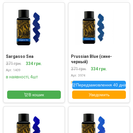
Sargasso Sea
Prussian Blue (сине-
черный)
371 грн.
334 грн.
371 грн.
334 грн.
Арт. 1409
Арт. 3974
в наявності, 4шт
під замовлення
Передзамовлення 40 днів
В кошик
Уведомить