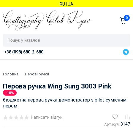
RU
|
UA
0
+38 (098) 680-2-680
Головна
→
Перові ручки
Перова ручка Wing Sung 3003 Pink
-10%
бюджетна перова ручка демонстратор з pilot-сумісним
пером
Написати відгук
3147
Артикул: