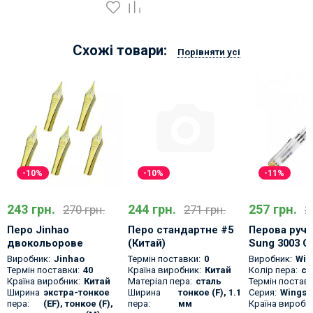
Схожі товари:
Порівняти усі
-10%
-10%
-11%
243 грн.
244 грн.
257 грн.
270 грн.
271 грн.
2
Перо Jinhao
Перо стандартне #5
Перова ручк
двокольорове
(Китай)
Sung 3003 O
позолочене.
Виробник:
Jinhao
Термін поставки:
0
Виробник:
Win
Термін поставки:
40
Країна виробник:
Китай
Колір пера:
се
Країна виробник:
Китай
Матеріал пера:
сталь
Термін поставк
Ширина
экстра-тонкое
Ширина
тонкое (F), 1.1
Серия:
Wings 
пера:
(EF), тонкое (F),
пера:
мм
Країна виробни