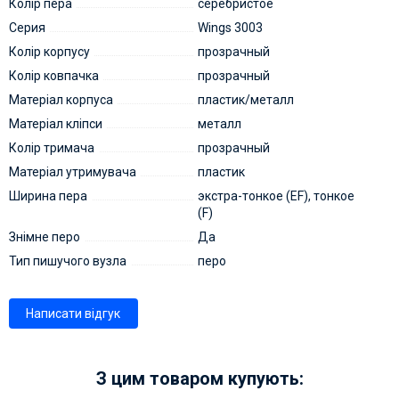
Колір пера
серебристое
Серия
Wings 3003
Колір корпусу
прозрачный
Колір ковпачка
прозрачный
Матеріал корпуса
пластик/металл
Матеріал кліпси
металл
Колір тримача
прозрачный
Матеріал утримувача
пластик
Ширина пера
экстра-тонкое (EF), тонкое
(F)
Знімне перо
Да
Тип пишучого вузла
перо
Написати відгук
З цим товаром купують: