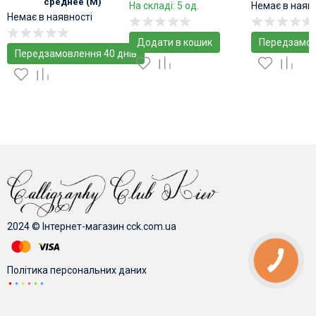
среднее (M)
На складі: 5 од.
Немає в наяв
Немає в наявності
Додати в кошик
Передзамо
Передзамовлення 40 днів
2024 © Інтернет-магазин cck.com.ua
Політика персональних даних