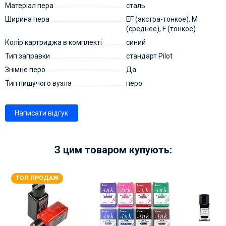
Матеріал пера
сталь
Ширина пера
EF (экстра-тонкое), M
(среднее), F (тонкое)
Колір картриджа в комплекті
синий
Тип заправки
стандарт Pilot
Знімне перо
Да
Тип пишучого вузла
перо
Написати відгук
З цим товаром купують:
ТОП ПРОДАЖ