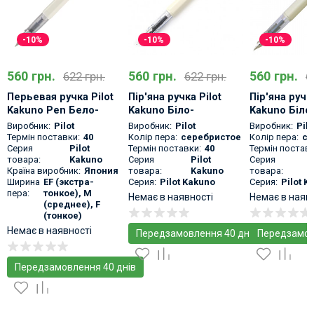
-10%
-10%
-10%
560 грн.
560 грн.
560 грн.
622 грн.
622 грн.
6
Перьевая ручка Pilot
Пір'яна ручка Pilot
Пір'яна ручка
Kakuno Pen Бело-
Kakuno Біло-
Kakuno Біло
розовая
Фіолетова
Виробник:
Pilot
Виробник:
Pilot
Виробник:
Pilo
Термін поставки:
40
Колір пера:
серебристое
Колір пера:
се
Серия
Pilot
Термін поставки:
40
Термін поставк
товара:
Kakuno
Серия
Pilot
Серия
Країна виробник:
Япония
товара:
Kakuno
товара:
Ширина
EF (экстра-
Серия:
Pilot Kakuno
Серия:
Pilot K
пера:
тонкое), M
Немає в наявності
Немає в наяв
(среднее), F
(тонкое)
Немає в наявності
Передзамовлення 40 днів
Передзамов
Передзамовлення 40 днів