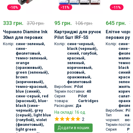
-10%
-11%
-11%
333 грн.
95 грн.
645 грн.
370 грн.
106 грн.
7
Чорнило Diamine Ink
Картриджі для ручок
Елітне чорн
30мл для перових
Pilot 5шт IRF-5S
перових руч
ручок
Pilot Iroshiz
Колір:
сине-зеленый
,
Колір:
сине-черный
,
Колір:
сине-ч
сине-
black (черный)
,
сине-
фиолетовый
,
синий
,
голубой
,
фиолет
темно-зеленый
,
красный
,
малин
orange
зеленый
,
темно-
(оранжевый)
,
коричневый
,
black 
green (зеленый)
,
розовый
,
синий
,
brown
оранжевый
,
красн
(коричневый)
,
фиолетовый
зелены
темно-красный
,
Виробник:
Pilot
желты
blue (синий)
,
Термін поставки:
40
коричн
сине-серый
,
red
Серия
Pilot
салато
(красный)
,
blue-
товара:
Cartridges
оранж
black (сине-
Расходник:
Да
фиолет
черный)
,
grey
Виробник:
Pilo
На складі: 16 од.
(серый)
,
light blue
Тип
на 
2
(голубой)
,
violet
чорнил:
осн
(фиолетовый)
,
Термін поставк
Додати в кошик
light green
Серия
Pil