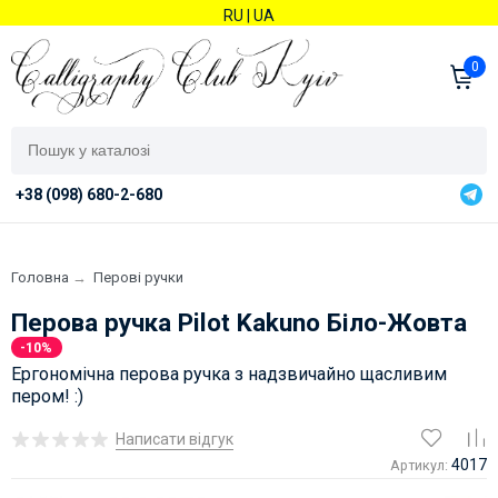
RU
|
UA
0
+38 (098) 680-2-680
Головна
→
Перові ручки
Перова ручка Pilot Kakuno Біло-Жовта
-10%
Ергономічна перова ручка з надзвичайно щасливим
пером! :)
Написати відгук
4017
Артикул: