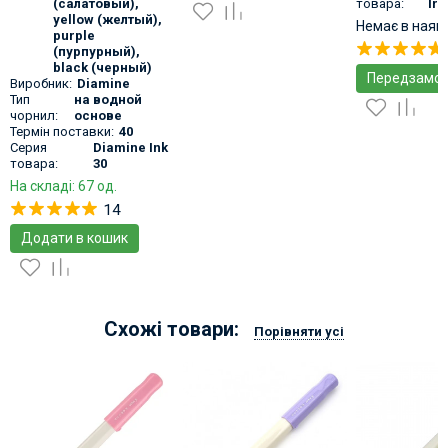
(салатовый)
,
товара:
Iro
yellow (желтый)
,
Немає в наяв
purple
(пурпурный)
,
black (черный)
Передзамов
Виробник:
Diamine
Тип
на водной
чорнил:
основе
Термін поставки:
40
Серия
Diamine Ink
товара:
30
На складі: 67 од.
14
Додати в кошик
Схожі товари:
Порівняти усі