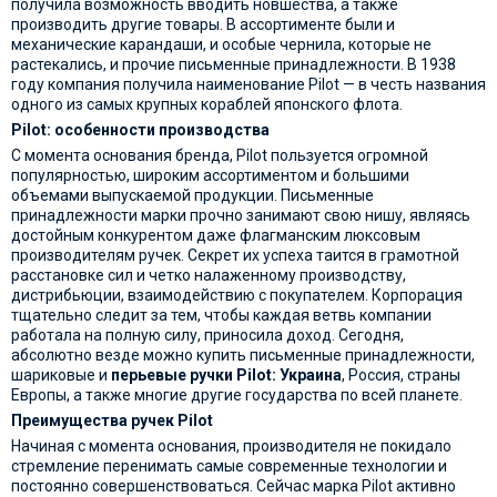
получила возможность вводить новшества, а также
производить другие товары. В ассортименте были и
механические карандаши, и особые чернила, которые не
растекались, и прочие письменные принадлежности. В 1938
году компания получила наименование Pilot — в честь названия
одного из самых крупных кораблей японского флота.
Pilot: особенности производства
С момента основания бренда, Pilot пользуется огромной
популярностью, широким ассортиментом и большими
объемами выпускаемой продукции. Письменные
принадлежности марки прочно занимают свою нишу, являясь
достойным конкурентом даже флагманским люксовым
производителям ручек. Секрет их успеха таится в грамотной
расстановке сил и четко налаженному производству,
дистрибьюции, взаимодействию с покупателем. Корпорация
тщательно следит за тем, чтобы каждая ветвь компании
работала на полную силу, приносила доход. Сегодня,
абсолютно везде можно купить письменные принадлежности,
шариковые и
перьевые ручки Pilot
: Украина
, Россия, страны
Европы, а также многие другие государства по всей планете.
Преимущества ручек Pilot
Начиная с момента основания, производителя не покидало
стремление перенимать самые современные технологии и
постоянно совершенствоваться. Сейчас марка Pilot активно