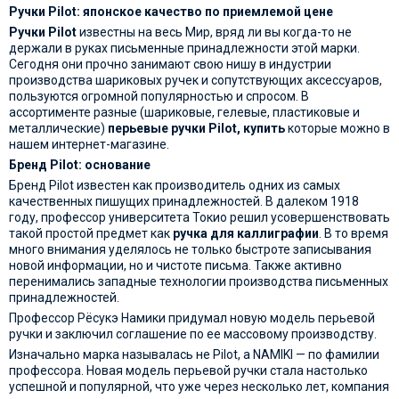
Ручки Pilot: японское качество по приемлемой цене
Ручки Pilot
известны на весь Мир, вряд ли вы когда-то не
держали в руках письменные принадлежности этой марки.
Сегодня они прочно занимают свою нишу в индустрии
производства шариковых ручек и сопутствующих аксессуаров,
пользуются огромной популярностью и спросом. В
ассортименте разные (шариковые, гелевые, пластиковые и
металлические)
перьевые ручки Pilot
, купить
которые можно в
нашем интернет-магазине.
Бренд Pilot: основание
Бренд Pilot известен как производитель одних из самых
качественных пишущих принадлежностей. В далеком 1918
году, профессор университета Токио решил усовершенствовать
такой простой предмет как
ручка для каллиграфии
. В то время
много внимания уделялось не только быстроте записывания
новой информации, но и чистоте письма. Также активно
перенимались западные технологии производства письменных
принадлежностей.
Профессор Рёсукэ Намики придумал новую модель перьевой
ручки и заключил соглашение по ее массовому производству.
Изначально марка называлась не Pilot, а NAMIKI — по фамилии
профессора. Новая модель перьевой ручки стала настолько
успешной и популярной, что уже через несколько лет, компания