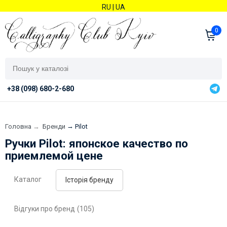
RU
|
UA
0
+38 (098) 680-2-680
→
Головна
→
Бренди
Pilot
​Ручки Pilot: японское качество по
приемлемой цене
Каталог
Історія бренду
Відгуки про бренд
(105)