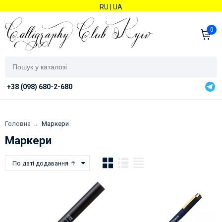
RU
|
UA
0
+38 (098) 680-2-680
Головна
→
Маркери
Маркери
По даті додавання