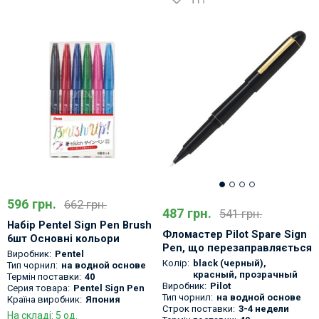
596 грн.
662 грн.
487 грн.
541 грн.
Набір Pentel Sign Pen Brush
Фломастер Pilot Spare Sign
6шт Основні кольори
Pen, що перезаправляється
Виробник:
Pentel
Колір:
black (черный)
,
Тип чорнил:
на водной основе
красный
,
прозрачный
Термін поставки:
40
Виробник:
Pilot
Серия товара:
Pentel Sign Pen
Тип чорнил:
на водной основе
Країна виробник:
Япония
Строк поставки:
3-4 недели
На складі: 5 од.