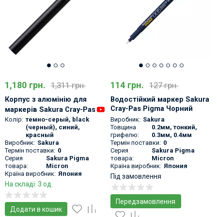
1,180 грн.
114 грн.
1,311 грн.
127 грн.
Корпус з алюмінію для
Водостійкий маркер Sakura
Cray-Pas Pigma Чорний
маркерів Sakura Cray-Pas
Колір:
темно-серый
,
black
Виробник:
Sakura
(черный)
,
синий
,
Товщина
0.2мм, тонкий,
красный
грифелю:
0.3мм, 0.4мм
Виробник:
Sakura
Термін поставки:
0
Термін поставки:
0
Серия
Sakura Pigma
Серия
Sakura Pigma
товара:
Micron
товара:
Micron
Країна виробник:
Япония
Країна виробник:
Япония
Під замовлення
На складі: 3 од.
Передзамовлення
Додати в кошик