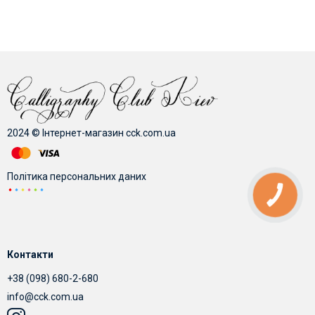
частиною, що пише і вийде каліграфічний інструмент.
Хоча звичайно спеціалізований маркер для каліграфії
набагато якісніший і дозволяє отримувати
цікаві ефекти
під час листа.
Також існують тонкопишучі маркери, які широко
використовуються ілюстраторами та дизайнерами.
2024 © Інтернет-магазин cck.com.ua
Політика персональних даних
КНОПКА
ЗВ'ЯЗКУ
Контакти
+38 (098) 680-2-680
info@cck.com.ua