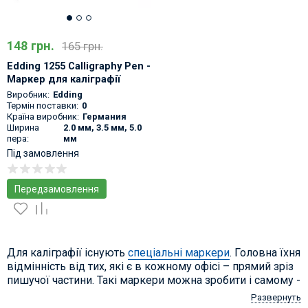
148 грн.
165 грн.
Edding 1255 Calligraphy Pen -
Маркер для каліграфії
Виробник:
Edding
Термін поставки:
0
Країна виробник:
Германия
Ширина
2.0 мм, 3.5 мм, 5.0
пера:
мм
Під замовлення
Передзамовлення
Для каліграфії існують
спеціальні маркери
. Головна їхня
відмінність від тих, які є в кожному офісі – прямий зріз
пишучої частини. Такі маркери можна зробити і самому -
канцелярським ножем потрібно обрізати під прямим
Развернуть
кутом офісний або перманентний маркер з плоскою