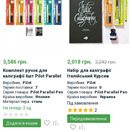
3,586 грн.
2,018 грн.
2,242 грн.
Комплект ручок для
Набір для каліграфії
каліграфії 6шт Pilot Parallel
Італійський Курсив
Pen Full Set
Виробник:
Pilot
Виробник:
Pilot
Термін поставки:
7
Термін поставки:
0
Серия товара:
Pilot Parallel Pen
Серия товара:
Pilot Parallel Pen
Країна виробник:
Япония
Країна виробник:
Украина
Матеріал пера:
сталь
Під замовлення
На складі: 2 од.
2
Передзамовлення
Додати в кошик