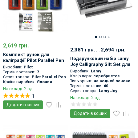
2,619 грн.
2,381 грн.
...
2,694 грн.
Комплект ручок для
Подарунковий набір Lamy
каліграфії Pilot Parallel Pen
Joy Calligraphy Gift Set для
Set
Виробник:
Pilot
каліграфії
Виробник:
Lamy
Термін поставки:
7
Колір пера:
серебристое
Серия товара:
Pilot Parallel Pen
Тип чорнил:
на водной основе
Країна виробник:
Япония
Термін поставки:
60
На складі: 2 од.
Серия товара:
Lamy Joy
1
На складі: 2 од.
Додати в кошик
Додати в кошик