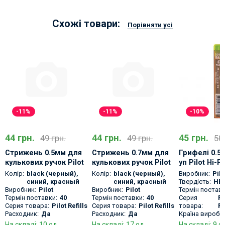
Схожі товари:
Порівняти усі
-11%
-11%
-10%
44 грн.
44 грн.
45 грн.
49 грн.
49 грн.
50 
Стрижень 0.5мм для
Стрижень 0.7мм для
Грифелі 0.5
кулькових ручок Pilot
кулькових ручок Pilot
уп Pilot Hi-P
Birdy BTRF-8EF
Birdy BTRF-6F
PPL-5U
Колір:
black (черный)
,
Колір:
black (черный)
,
Виробник:
Pilo
синий
,
красный
синий
,
красный
Твердість:
HB,
Виробник:
Pilot
Виробник:
Pilot
Термін поставк
Термін поставки:
40
Термін поставки:
40
Серия
Pi
Серия товара:
Pilot Refills
Серия товара:
Pilot Refills
товара:
P
Расходник:
Да
Расходник:
Да
Країна виробни
На складі: 10 од.
На складі: 17 од.
На складі: 9 о