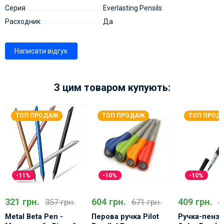
Серия
Everlasting Pensils
Расходник
Да
Написати відгук
З цим товаром купують:
ТОП ПРОДАЖ
ТОП ПРОДАЖ
ТОП ПРОД
-11%
-10%
-10%
321 грн.
604 грн.
409 грн.
357 грн.
671 грн.
4
Metal Beta Pen -
Перова ручка Pilot
Ручка-пензе