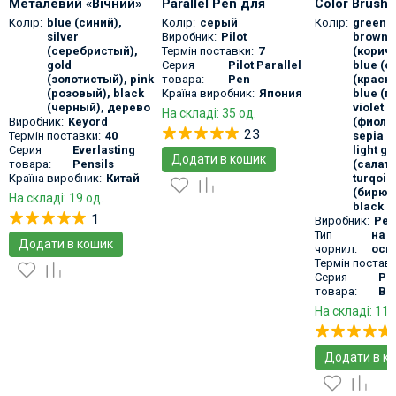
Металевий «Вічний»
Parallel Pen для
Color Brush 
олівець
каліграфії з плоским
Колір:
blue (синий)
,
Колір:
серый
Колір:
green 
silver
Виробник:
Pilot
brown
пером
(серебристый)
,
Термін поставки:
7
(корич
gold
Серия
Pilot Parallel
blue (с
(золотистый)
,
pink
товара:
Pen
(красн
(розовый)
,
black
Країна виробник:
Япония
blue (г
(черный)
,
дерево
violet
На складі: 35 од.
Виробник:
Keyord
(фиоле
23
Термін поставки:
40
sepia (
Серия
Everlasting
light g
Додати в кошик
товара:
Pensils
(салат
Країна виробник:
Китай
turqois
(бирюз
На складі: 19 од.
black 
1
Виробник:
Pen
Тип
на 
Додати в кошик
чорнил:
осн
Термін поставк
Серия
Pe
товара:
Br
На складі: 11 
Додати в к