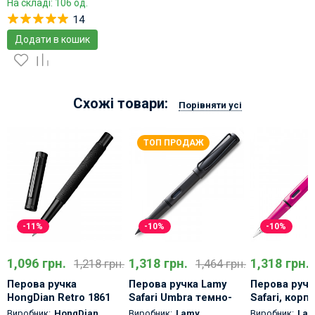
На складі: 106 од.
14
Додати в кошик
Схожі товари:
Порівняти усі
ТОП ПРОДАЖ
-11%
-10%
-10%
1,096 грн.
1,318 грн.
1,318 грн.
1,218 грн.
1,464 грн.
Перова ручка
Перова ручка Lamy
Перова ручк
HongDian Retro 1861
Safari Umbra темно-
Safari, корп
Метал Чорна
коричнева матова
рожевий
Виробник:
HongDian
Виробник:
Lamy
Виробник:
La