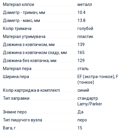
Матеріал кліпси
металл
Діаметр - тримач, мм
10.4
Діаметр - макс, мм
13.8
Колір тримача
голубой
Матеріал утримувача
пластик
Довжина з ковпачком, мм
139
Довжина з ковпачком сзаду, мм
165
Довжина без ковпачка, мм
129
Матеріал пера
сталь
Ширина пера
EF (экстра-тонкое), F
(тонкое)
Колір картриджа в комплекті
синий
Тип заправки
стандартр
Lamy/Parker
Знімне перо
Да
Тип пишучого вузла
перо
Вага, г
15