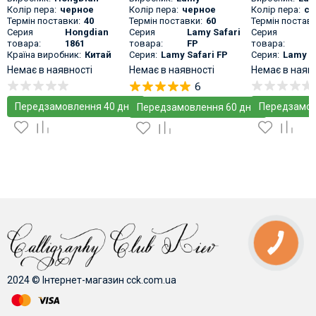
Колір пера:
черное
Колір пера:
черное
Колір пера:
се
Термін поставки:
40
Термін поставки:
60
Термін поставк
Серия
Hongdian
Серия
Lamy Safari
Серия
L
товара:
1861
товара:
FP
товара:
F
Країна виробник:
Китай
Серия:
Lamy Safari FP
Серия:
Lamy S
Немає в наявності
Немає в наявності
Немає в наяв
6
Передзамовлення 40 днів
Передзамов
Передзамовлення 60 днів
2024 © Інтернет-магазин cck.com.ua