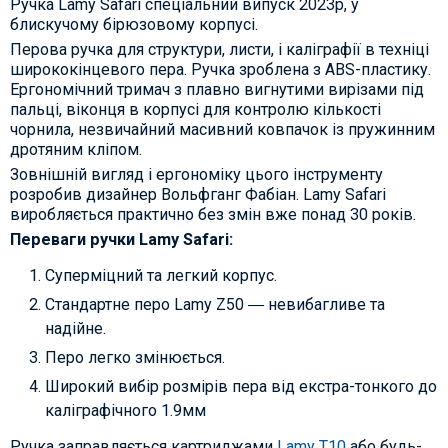
Ручка Lamy Safari спеціальний випуск 2023р, у
блискучому бірюзовому корпусі.
Перова ручка для структури, листи, і каліграфії в техніці
ширококінцевого пера. Ручка зроблена з ABS-пластику.
Ергономічний тримач з плавно вигнутими вирізами під
пальці, віконця в корпусі для контролю кількості
чорнила, незвичайний масивний ковпачок із пружинним
дротяним кліпом.
Зовнішній вигляд і ергономіку цього інструменту
розробив дизайнер Вольфганг Фабіан. Lamy Safari
виробляється практично без змін вже понад 30 років.
Переваги ручки Lamy Safari:
Суперміцний та легкий корпус.
Стандартне перо Lamy Z50 ― невибагливе та
надійне.
Перо легко змінюється.
Широкий вибір розмірів пера від екстра-тонкого до
каліграфічного 1.9мм
Ручка заправляється картриджами
Lamy T10
або будь-