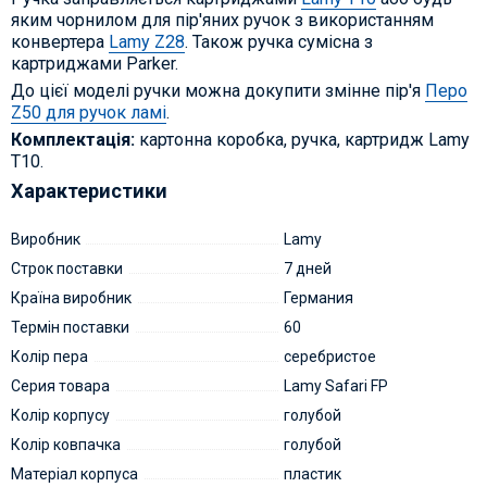
яким чорнилом для пір'яних ручок з використанням
конвертера
Lamy Z28
. Також ручка сумісна з
картриджами Parker.
До цієї моделі ручки можна докупити змінне пір'я
Перо
Z50 для ручок ламі
.
Комплектація:
картонна коробка, ручка, картридж Lamy
T10.
Характеристики
Виробник
Lamy
Строк поставки
7 дней
Країна виробник
Германия
Термін поставки
60
Колір пера
серебристое
Серия товара
Lamy Safari FP
Колір корпусу
голубой
Колір ковпачка
голубой
Матеріал корпуса
пластик