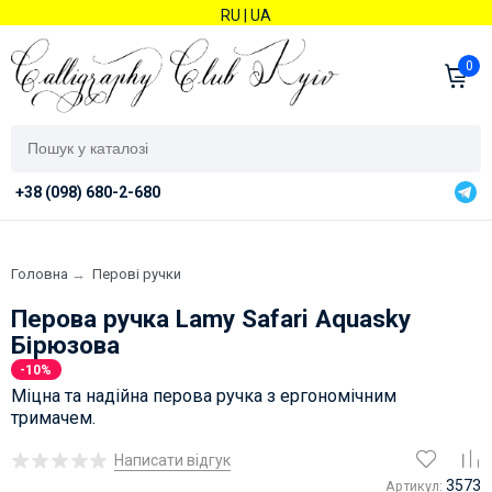
RU
|
UA
0
+38 (098) 680-2-680
Головна
→
Перові ручки
Перова ручка Lamy Safari Aquasky
Бірюзова
-10%
Міцна та надійна перова ручка з ергономічним
тримачем.
Написати відгук
3573
Артикул: