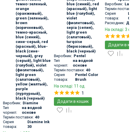
темно-зеленый
,
blue (синий)
,
red
Виробник:
La
orange
(красный)
,
light
Термін поставк
(оранжевый)
,
blue (голубой)
,
Серия
L
green (зеленый)
,
violet
товара:
Ca
brown
(фиолетовый)
,
Расходник:
Да
(коричневый)
,
sepia (сепия)
,
На складі: 3 о
темно-красный
,
light green
blue (синий)
,
(салатовый)
,
сине-серый
,
red
turqoise
Додати в к
(красный)
,
blue-
(бирюзовый)
,
black (сине-
black (черный)
черный)
,
grey
Виробник:
Pentel
(серый)
,
light blue
Тип
на водной
(голубой)
,
violet
чорнил:
основе
(фиолетовый)
,
Термін поставки:
40
light green
Серия
Pentel Color
(салатовый)
,
товара:
Brush
yellow (желтый)
,
На складі: 11 од.
purple
1
(пурпурный)
,
black (черный)
Додати в кошик
Виробник:
Diamine
Тип
на водной
чорнил:
основе
Термін поставки:
40
Серия
Diamine Ink
товара:
30