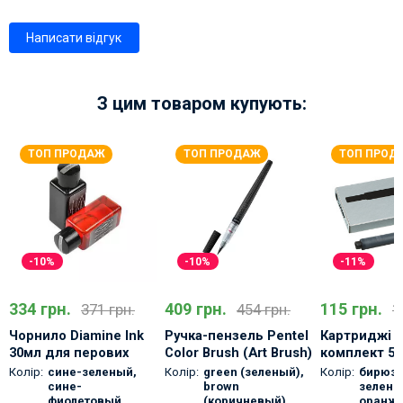
Написати відгук
З цим товаром купують:
ТОП ПРОДАЖ
ТОП ПРОДАЖ
ТОП ПРОД
-10%
-10%
-11%
334 грн.
409 грн.
115 грн.
371 грн.
454 грн.
1
Чорнило Diamine Ink
Ручка-пензель Pentel
Картриджі L
30мл для перових
Color Brush (Art Brush)
комплект 5
ручок
Колір:
сине-зеленый
,
Колір:
green (зеленый)
,
Колір:
бирюз
сине-
brown
зелены
фиолетовый
,
(коричневый)
,
оранж