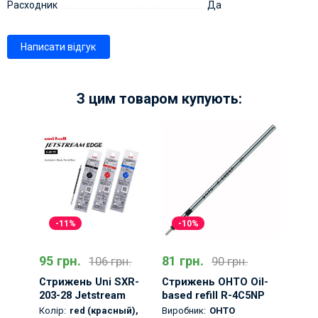
Расходник
Да
Написати відгук
З цим товаром купують:
-11%
-10%
95 грн.
81 грн.
106 грн.
90 грн.
Стрижень Uni SXR-
Стрижень OHTO Oil-
203-28 Jetstream
based refill R-4C5NP
Ballpoint Pen Refill -
Black
Колір:
red (красный)
,
Виробник:
OHTO