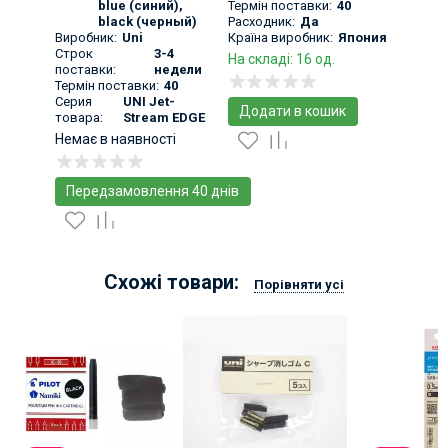
0.28 mm
blue (синий)
,
Термін поставки:
40
black (черный)
Расходник:
Да
Виробник:
Uni
Країна виробник:
Япония
Строк
3-4
На складі: 16 од.
поставки:
недели
Термін поставки:
40
Серия
UNI Jet-
Додати в кошик
товара:
Stream EDGE
Немає в наявності
Передзамовлення 40 днів
Схожі товари:
Порівняти усі