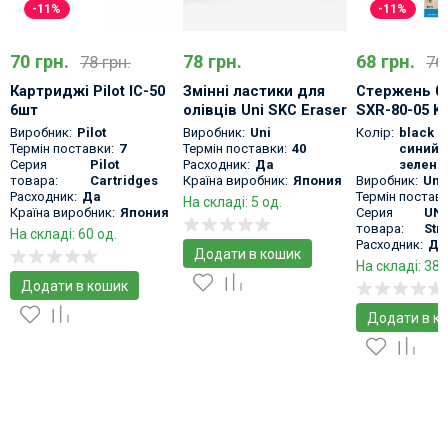
-11%
-11%
70 грн.
78 грн.
68 грн.
78 грн.
76 
Картриджі Pilot IC-50
Змінні ластики для
Стержень 0.
6шт
олівців Uni SKC Eraser
SXR-80-05 K
Refill 5pcs
Ballpoint Mul
Виробник:
Pilot
Виробник:
Uni
Колір:
black 
Refill
Термін поставки:
7
Термін поставки:
40
синий
,
Серия
Pilot
Расходник:
Да
зелены
товара:
Cartridges
Країна виробник:
Япония
Виробник:
Uni
Расходник:
Да
Термін поставк
На складі: 5 од.
Країна виробник:
Япония
Серия
UNI
товара:
Str
На складі: 60 од.
Расходник:
Да
Додати в кошик
На складі: 38 
Додати в кошик
Додати в к