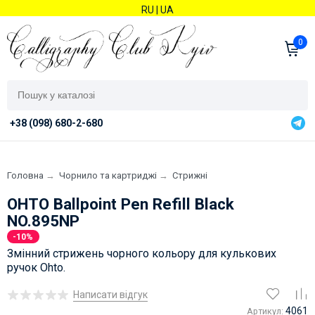
RU
|
UA
0
+38 (098) 680-2-680
Головна
→
Чорнило та картриджі
→
Стрижні
OHTO Ballpoint Pen Refill Black
NO.895NP
-10%
Змінний стрижень чорного кольору для кулькових
ручок Ohto.
Написати відгук
4061
Артикул: