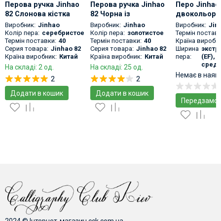
Перова ручка Jinhao
Перова ручка Jinhao
Перо Jinhao
82 Слонова кістка
82 Чорна із
двокольоро
золотистим
позолочене
Виробник:
Jinhao
Виробник:
Jinhao
Виробник:
Jin
оздобленням
Колір пера:
серебристое
Колір пера:
золотистое
Термін поставк
Термін поставки:
40
Термін поставки:
40
Країна виробни
Серия товара:
Jinhao 82
Серия товара:
Jinhao 82
Ширина
экстр
Країна виробник:
Китай
Країна виробник:
Китай
пера:
(EF), 
средн
На складі: 2 од.
На складі: 25 од.
Немає в наяв
2
2
Додати в кошик
Додати в кошик
Передзамов