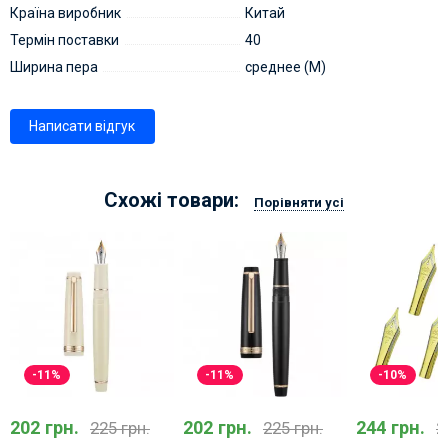
Країна виробник
Китай
Термін поставки
40
Ширина пера
среднее (M)
Написати відгук
Схожі товари:
Порівняти усі
-11%
-11%
-10%
202 грн.
202 грн.
244 грн.
225 грн.
225 грн.
2