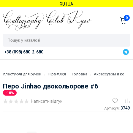
RU
|
UA
0
+38 (098) 680-2-680
омплектуючі для ручок
→
Пір&#39;я
Головна
→
Аксессуары и компл
Перо Jinhao двокольорове #6
-10%
Написати відгук
3749
Артикул: