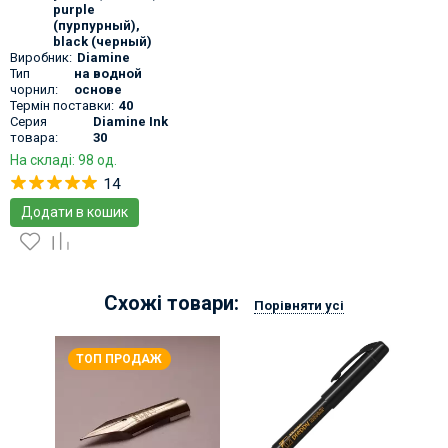
purple
(пурпурный)
,
black (черный)
Виробник:
Diamine
Тип
на водной
чорнил:
основе
Термін поставки:
40
Серия
Diamine Ink
товара:
30
На складі: 98 од.
14
Додати в кошик
Схожі товари:
Порівняти усі
ТОП ПРОДАЖ