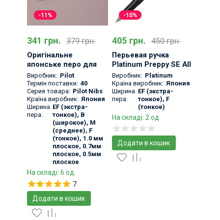
-11%
-10%
341 грн.
405 грн.
379 грн.
450 грн.
Оригінальне
Перьевая ручка
японське перо для
Platinum Preppy SE All
ручок Pilot Nib
Black
Виробник:
Pilot
Виробник:
Platinum
Термін поставки:
40
Країна виробник:
Япония
Серия товара:
Pilot Nibs
Ширина
EF (экстра-
Країна виробник:
Япония
пера:
тонкое), F
Ширина
EF (экстра-
(тонкое)
пера:
тонкое), B
На складі: 2 од.
(широкое), M
(среднее), F
(тонкое), 1.0 мм
Додати в кошик
плоское, 0.7мм
плоское, 0.5мм
плоское
На складі: 6 од.
7
Додати в кошик