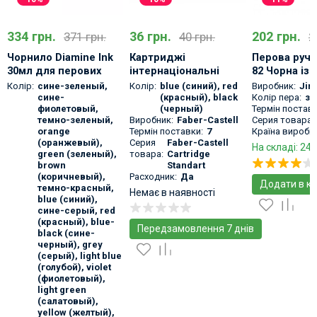
334 грн.
36 грн.
202 грн.
371 грн.
40 грн.
2
Чорнило Diamine Ink
Картриджі
Перова ручк
30мл для перових
інтернаціональні
82 Чорна із
ручок
короткі Faber-Castell
золотистим
Колір:
сине-зеленый
,
Колір:
blue (синий)
,
red
Виробник:
Jin
6шт
оздоблення
сине-
(красный)
,
black
Колір пера:
зо
фиолетовый
,
(черный)
Термін поставк
темно-зеленый
,
Виробник:
Faber-Castell
Серия товара:
orange
Термін поставки:
7
Країна виробни
(оранжевый)
,
Серия
Faber-Castell
На складі: 24 
green (зеленый)
,
товара:
Cartridge
brown
Standart
(коричневый)
,
Расходник:
Да
Додати в к
темно-красный
,
Немає в наявності
blue (синий)
,
сине-серый
,
red
(красный)
,
blue-
Передзамовлення 7 днів
black (сине-
черный)
,
grey
(серый)
,
light blue
(голубой)
,
violet
(фиолетовый)
,
light green
(салатовый)
,
yellow (желтый)
,