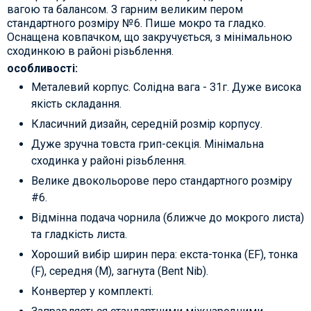
вагою та балансом. З гарним великим пером
стандартного розміру №6. Пише мокро та гладко.
Оснащена ковпачком, що закручується, з мінімальною
сходинкою в районі різьблення.
особливості:
Металевий корпус. Солідна вага - 31г. Дуже висока
якість складання.
Класичний дизайн, середній розмір корпусу.
Дуже зручна товста грип-секція. Мінімальна
сходинка у районі різьблення.
Велике двокольорове перо стандартного розміру
#6.
Відмінна подача чорнила (ближче до мокрого листа)
та гладкість листа.
Хороший вибір ширин пера: екста-тонка (EF), тонка
(F), середня (M), загнута (Bent Nib).
Конвертер у комплекті.