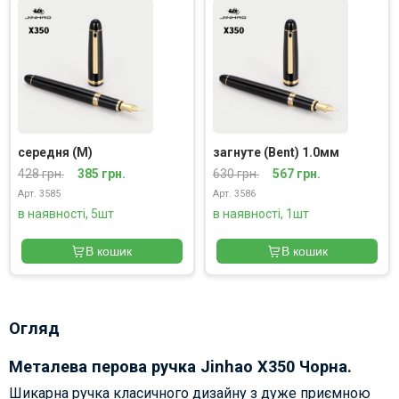
середня (M)
загнуте (Bent) 1.0мм
428 грн.
385 грн.
630 грн.
567 грн.
Арт. 3585
Арт. 3586
в наявності, 5шт
в наявності, 1шт
В кошик
В кошик
Огляд
Металева перова ручка Jinhao X350 Чорна.
Шикарна ручка класичного дизайну з дуже приємною