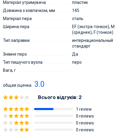
Матеріал утримувача
пластик
Довжина з ковпачком, мм
145
Матеріал пера
сталь
Ширина пера
EF (экстра-тонкое), M
(среднее), F (тонкое)
Тип заправки
интернациональный
стандарт
Знімне перо
Да
Тип пишучого вузла
перо
Вага, г
3.0
общая оценка
Всього відгуків: 2
1 review
0 reviews
0 reviews
0 reviews