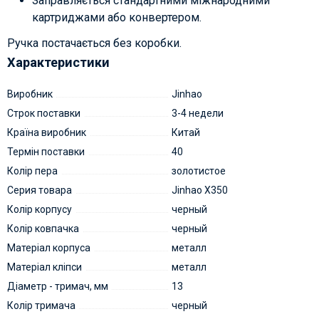
Заправляється стандартними міжнародними
картриджами або конвертером.
Ручка постачається без коробки.
Характеристики
Виробник
Jinhao
Строк поставки
3-4 недели
Країна виробник
Китай
Термін поставки
40
Колір пера
золотистое
Серия товара
Jinhao X350
Колір корпусу
черный
Колір ковпачка
черный
Матеріал корпуса
металл
Матеріал кліпси
металл
Діаметр - тримач, мм
13
Колір тримача
черный