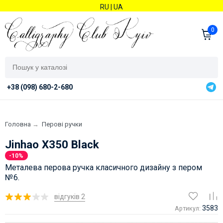
RU
|
UA
0
+38 (098) 680-2-680
Головна
→
Перові ручки
Jinhao X350 Black
-10%
Металева перова ручка класичного дизайну з пером
№6.
відгуків 2
3583
Артикул: