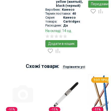
yellow (желтый)
,
Передзамов
black (черный)
Виробник:
Kaweco
Термін поставки:
40
Серия
Kaweco
товара:
Cartridges
Расходник:
Да
На складі: 14 од.
Додати в кошик
Схожі товари:
Порівняти усі
ТОП ПРОД
-11%
-11%
-11%