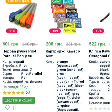
ТОП ПРОДАЖ
-11%
-10%
-10%
601 грн.
208 грн.
522 грн.
668 грн.
231 грн.
5
Перова ручка Pilot
Картриджі Kaweco
Кліпса Kawe
Parallel Pen для
6шт
Octagonal Sp
каліграфії з плоским
Інтернаціональний
для ручки K
Колір:
серый
Колір:
orange
Колір:
золоти
стандарт для
Sport
Виробник:
Pilot
(оранжевый)
,
серебр
пером
Термін поставки:
7
green (зеленый)
,
black 
пір'яних ручок
Серия
Pilot Parallel
brown
бронза
товара:
Pen
(коричневый)
,
Виробник:
Kaw
Країна виробник:
Япония
blue (синий)
,
red
Термін поставк
(красный)
,
blue-
Серия
Ka
На складі: 35 од.
black (сине-
товара:
Cl
23
черный)
,
grey
Країна
(серый)
,
violet
виробник:
Додати в кошик
(фиолетовый)
,
Немає в наяв
turqoise
(бирюзовый)
,