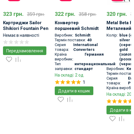
323 грн.
322 грн.
320 грн.
359 грн.
358 грн.
3
Картриджи Sailor
Конвертер
Metal Beta P
Shikiori Fountain Pen
поршневий Schmidt
Металевий «
Cartridge Ink
K5 міжнародний
олівець
Виробник:
Schmidt
Колір:
blue (с
Немає в наявності
Термін поставки:
40
silver
Серия
International
(сереб
товара:
Converters
gold
Передзамовлення
Країна
Германия
(золот
виробник:
(розов
Тип
интернациональный
(черны
заправки:
стандарт
Виробник:
Key
Термін поставк
На складі: 2 од.
Серия
Eve
1
товара:
Pe
Країна виробни
Додати в кошик
На складі: 20 
Додати в к