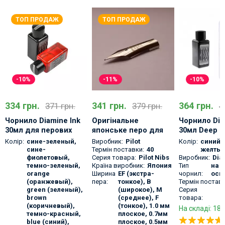
ТОП ПРОДАЖ
ТОП ПРОДАЖ
-10%
-11%
-10%
334 грн.
341 грн.
364 грн.
371 грн.
379 грн.
4
Чорнило Diamine Ink
Оригінальне
Чорнило Dia
30мл для перових
японське перо для
30мл Deep D
ручок
ручок Pilot Nib
пір'яної руч
Колір:
сине-зеленый
,
Виробник:
Pilot
Колір:
синий
,
насичені ко
сине-
Термін поставки:
40
желты
фиолетовый
,
Серия товара:
Pilot Nibs
Виробник:
Dia
темно-зеленый
,
Країна виробник:
Япония
Тип
на 
orange
Ширина
EF (экстра-
чорнил:
осн
(оранжевый)
,
пера:
тонкое), B
Термін поставк
green (зеленый)
,
(широкое), M
Серия
D
brown
(среднее), F
товара:
3
(коричневый)
,
(тонкое), 1.0 мм
На складі: 18 
темно-красный
,
плоское, 0.7мм
blue (синий)
,
плоское, 0.5мм