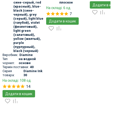
сине-серый
,
red
плоское
Додати в к
(красный)
,
blue-
На складі: 6 од.
black (сине-
7
черный)
,
grey
(серый)
,
light blue
Додати в кошик
(голубой)
,
violet
(фиолетовый)
,
light green
(салатовый)
,
yellow (желтый)
,
purple
(пурпурный)
,
black (черный)
Виробник:
Diamine
Тип
на водной
чорнил:
основе
Термін поставки:
40
Серия
Diamine Ink
товара:
30
На складі: 108 од.
14
Додати в кошик