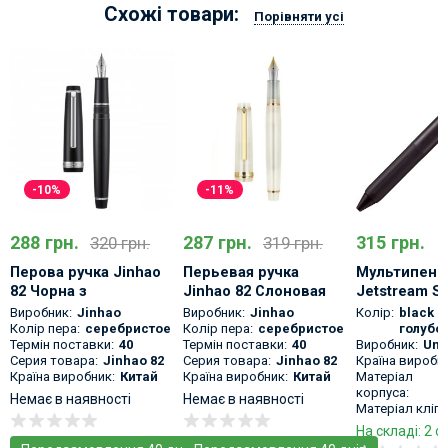
Схожі товари:
Порівняти усі
-10%
-11%
288 грн.
287 грн.
315 грн.
320 грн.
319 грн.
Перова ручка Jinhao
Перьевая ручка
Мультипен U
82 Чорна з
Jinhao 82 Слоновая
Jetstream S
сріблястою обробкою
кость
Color Ballpoi
Виробник:
Jinhao
Виробник:
Jinhao
Колір:
black 
полупрозрачная
Pen
Колір пера:
серебристое
Колір пера:
серебристое
голубо
Термін поставки:
40
Термін поставки:
40
Виробник:
Uni
Серия товара:
Jinhao 82
Серия товара:
Jinhao 82
Країна виробни
Країна виробник:
Китай
Країна виробник:
Китай
Матеріал
корпуса:
Немає в наявності
Немає в наявності
Матеріал кліпс
На складі: 2 о