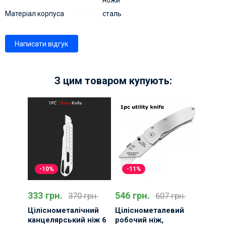
ножи
Матеріал корпуса
сталь
Написати відгук
З цим товаром купують:
-10%
-11%
333 грн.
546 грн.
370 грн.
607 грн.
Ціліснометалічний
Ціліснометалевий
канцелярський ніж 6
робочий ніж,