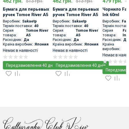
462 грн.
462 грн.
479 грн.
513 грн.
513 грн.
5
Бумага для перьевых
Бумага для перьевых
Чорнило Fab
ручек Tomoe River A5
ручек Tomoe River A5
Ink 60ml
Кремовая 100л
Белая 100л
Виробник:
Sakaetp
Виробник:
Sakaetp
Виробник:
Fab
Термін поставки:
40
Термін поставки:
40
Термін поставк
Серия
Tomoe River
Серия
Tomoe River
Серия
Fab
товара:
A5
товара:
A5
товара:
Ink
Расходник:
Да
Расходник:
Да
Расходник:
Да
Країна виробник:
Япония
Країна виробник:
Япония
Країна
виробник:
Немає в наявності
Немає в наявності
Немає в наяв
Передзамовлення 40 днів
Передзамовлення 40 днів
Передзамов