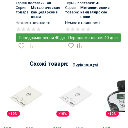
в 1
складаний
Термін поставки:
40
Термін поставки:
40
Серия
Металлические
Серия
Металлические
товара:
канцелярские
товара:
канцелярские
ножи
ножи
Немає в наявності
Немає в наявності
Передзамовлення 40 днів
Передзамовлення 40 днів
Схожі товари:
Порівняти усі
-10%
-10%
-10%