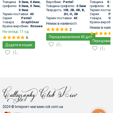
металевому корпусі
Товщина
0.3мм, 0.4мм,
Виробник:
Pentel
Товщина
0.3
грифелю:
0.5мм, 0.7мм,
Товщина грифелю:
0.5мм
грифелю:
0.7
0.9мм
Твердість:
HB, 2B, 4B, B,
Термін поставк
Термін поставки:
40
2H, H, 3B
Серия
Pe
Серия
Pentel
Термін поставки:
40
товара:
Gr
товара:
GraphGear
Країна виробни
Немає в наявності
Країна виробник:
Япония
Немає в наяв
2
На складі: 11 од.
Передзамовлення 40 днів
6
Передзамов
Додати в кошик
2024 © Інтернет-магазин cck.com.ua