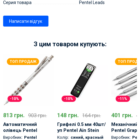
Серия товара
Pentel Leads
Написати відгук
З цим товаром купують:
ТОП ПРОДАЖ
ТОП ПРОД
-10%
-10%
-11%
813 грн.
148 грн.
401 грн.
903 грн.
164 грн.
4
Автоматичний
Грифелі 0.5 мм 40шт/
Механічний 
олівець Pentel
уп Pentel Ain Stein
Pentel Graph
GraphGear 1000 у
Професійни
Виробник:
Pentel
Колір:
синий
,
красный
Виробник:
Pen