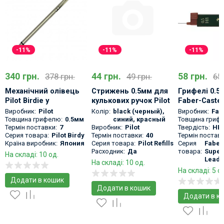
-11%
-11%
-11%
340 грн.
44 грн.
58 грн.
378 грн.
49 грн.
65 
Механічний олівець
Стрижень 0.5мм для
Грифелі 0.5
Pilot Birdie у
кулькових ручок Pilot
Faber-Castel
металевому корпусі,
Birdy BTRF-8EF
Polymer
Виробник:
Pilot
Колір:
black (черный)
,
Виробник:
Fab
мініатюрний
Товщина грифелю:
0.5мм
синий
,
красный
Товщина гриф
Термін поставки:
7
Виробник:
Pilot
Твердість:
HB,
Серия товара:
Pilot Birdy
Термін поставки:
40
Термін поставк
Країна виробник:
Япония
Серия товара:
Pilot Refills
Серия
Faber 
Расходник:
Да
товара:
Super
На складі: 10 од.
Leads
На складі: 10 од.
На складі: 5 о
Додати в кошик
Додати в кошик
Додати в к