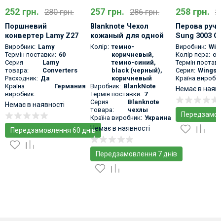
252 грн.
257 грн.
258 грн.
280 грн.
286 грн.
2
Поршневий
Blanknote Чехол
Перова ручк
конвертер Lamy Z27
кожаный для одной
Sung 3003 O
ручки
Виробник:
Lamy
Колір:
темно-
Виробник:
Win
Термін поставки:
60
коричневый
,
Колір пера:
се
Серия
Lamy
темно-синий
,
Термін поставк
товара:
Converters
black (черный)
,
Серия:
Wings 
Расходник:
Да
коричневый
Країна виробни
Країна
Германия
Виробник:
BlankNote
Немає в наяв
виробник:
Термін поставки:
7
Серия
Blanknote
Немає в наявності
товара:
чехлы
Передзамо
Країна виробник:
Украина
Немає в наявності
Передзамовлення 60 днів
Передзамовлення 7 днів