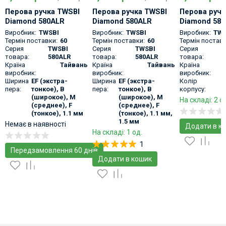
Перова ручка TWSBI
Перова ручка TWSBI
Перова ручк
Diamond 580ALR
Diamond 580ALR
Diamond 58
Prussian Blue
Nickel Gray
Чорна
Виробник:
TWSBI
Виробник:
TWSBI
Виробник:
TWS
Демонстратор
Термін поставки:
60
Термін поставки:
60
Термін поставк
Серия
TWSBI
Серия
TWSBI
Серия
товара:
580ALR
товара:
580ALR
товара:
Країна
Тайвань
Країна
Тайвань
Країна
виробник:
виробник:
виробник:
Ширина
EF (экстра-
Ширина
EF (экстра-
Колір
п
пера:
тонкое), B
пера:
тонкое), B
корпусу:
(широкое), M
(широкое), M
На складі: 2 о
(среднее), F
(среднее), F
(тонкое), 1.1 мм
(тонкое), 1.1 мм,
1.5 мм
Немає в наявності
Додати в к
На складі: 1 од.
1
Передзамовлення 60 днів
Додати в кошик