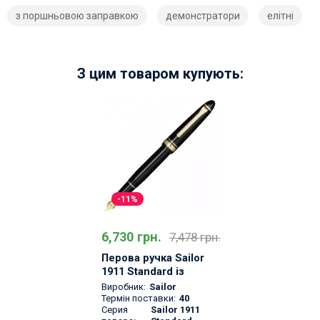
з поршньовою заправкою
демонстратори
елітні
З цим товаром купують:
-11%
6,730 грн.
7,478 грн.
Перова ручка Sailor
1911 Standard із
золотим пером 14К
Виробник:
Sailor
Термін поставки:
40
Серия
Sailor 1911