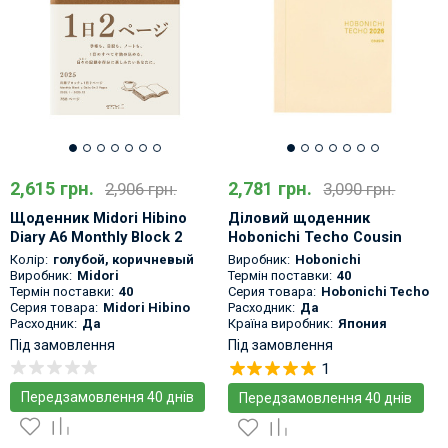
2,615 грн.
2,781 грн.
2,906 грн.
3,090 грн.
Щоденник Midori Hibino
Діловий щоденник
Diary A6 Monthly Block 2
Hobonichi Techo Cousin
Pages per Day 2025
Book 2026 A5 Анлійська
Колір:
голубой
,
коричневый
Виробник:
Hobonichi
версія
Виробник:
Midori
Термін поставки:
40
Термін поставки:
40
Серия товара:
Hobonichi Techo
Серия товара:
Midori Hibino
Расходник:
Да
Расходник:
Да
Країна виробник:
Япония
Під замовлення
Під замовлення
1
Передзамовлення 40 днів
Передзамовлення 40 днів