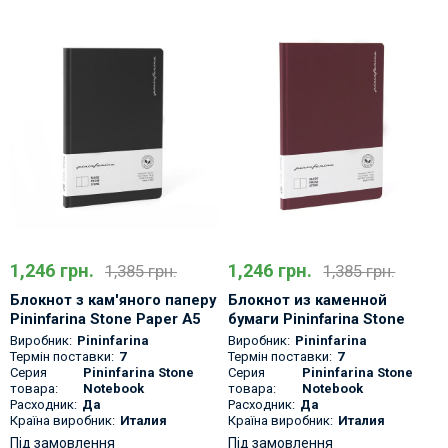
1,246 грн.
1,246 грн.
1,385 грн.
1,385 грн.
Блокнот з кам'яного паперу
Блокнот из каменной
Pininfarina Stone Paper A5
бумаги Pininfarina Stone
Черный
Paper Notebook A5 Красный
Виробник:
Pininfarina
Виробник:
Pininfarina
Термін поставки:
7
Термін поставки:
7
Серия
Pininfarina Stone
Серия
Pininfarina Stone
товара:
Notebook
товара:
Notebook
Расходник:
Да
Расходник:
Да
Країна виробник:
Италия
Країна виробник:
Италия
Під замовлення
Під замовлення