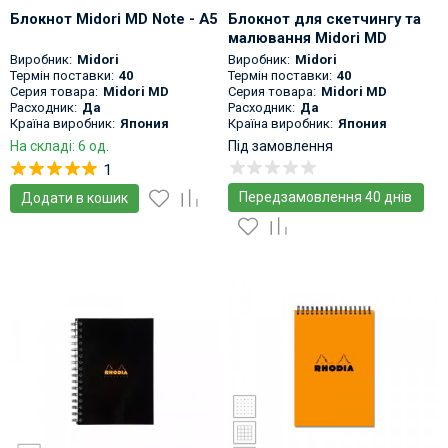
Блокнот Midori MD Note - A5
Блокнот для скетчингу та
малювання Midori MD
Notebook Thick - A5 Square -
Виробник:
Midori
Виробник:
Midori
Blank
Термін поставки:
40
Термін поставки:
40
Серия товара:
Midori MD
Серия товара:
Midori MD
Расходник:
Да
Расходник:
Да
Країна виробник:
Япония
Країна виробник:
Япония
На складі: 6 од.
Під замовлення
1
Передзамовлення 40 днів
Додати в кошик