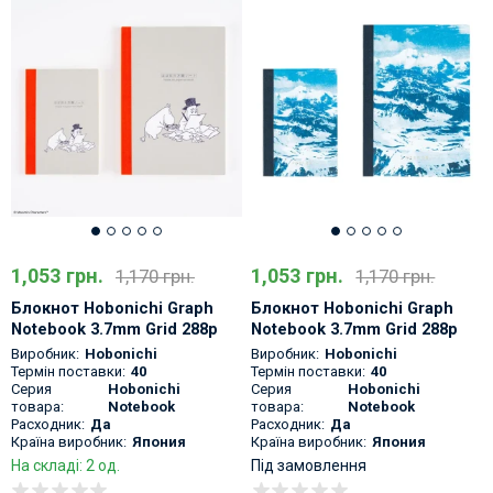
1,053 грн.
1,053 грн.
1,170 грн.
1,170 грн.
Блокнот Hobonichi Graph
Блокнот Hobonichi Graph
Notebook 3.7mm Grid 288p
Notebook 3.7mm Grid 288p
Moomin
Denali in the Midnight Sun
Виробник:
Hobonichi
Виробник:
Hobonichi
Термін поставки:
40
Термін поставки:
40
Серия
Hobonichi
Серия
Hobonichi
товара:
Notebook
товара:
Notebook
Расходник:
Да
Расходник:
Да
Країна виробник:
Япония
Країна виробник:
Япония
На складі: 2 од.
Під замовлення