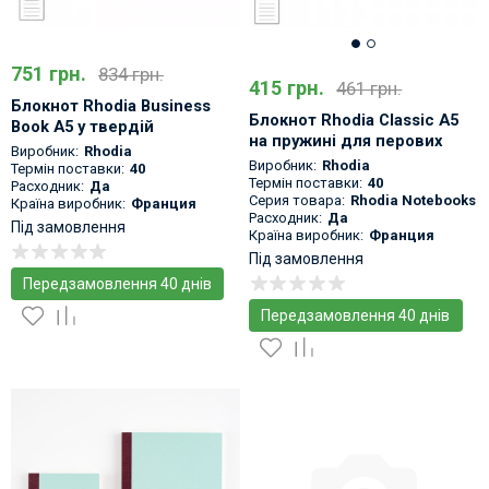
751 грн.
834 грн.
415 грн.
461 грн.
Блокнот Rhodia Business
Блокнот Rhodia Classic A5
Book A5 у твердій
на пружині для перових
обкладинці для пір'яних
Виробник:
Rhodia
ручок
Виробник:
Rhodia
ручок
Термін поставки:
40
Термін поставки:
40
Расходник:
Да
Серия товара:
Rhodia Notebooks
Країна виробник:
Франция
Расходник:
Да
Під замовлення
Країна виробник:
Франция
Під замовлення
Передзамовлення 40 днів
Передзамовлення 40 днів