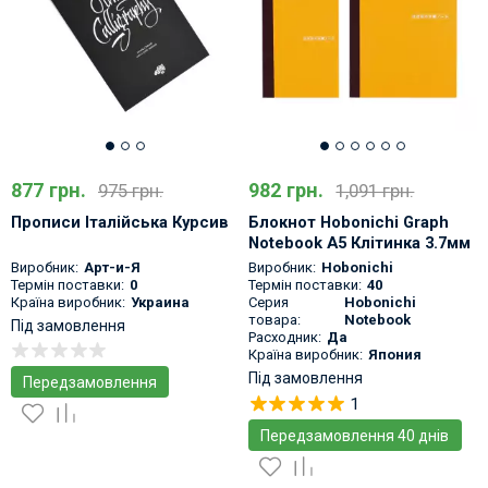
877 грн.
982 грн.
975 грн.
1,091 грн.
Прописи Італійська Курсив
Блокнот Hobonichi Graph
Notebook A5 Клітинка 3.7мм
288с
Виробник:
Арт-и-Я
Виробник:
Hobonichi
Термін поставки:
0
Термін поставки:
40
Країна виробник:
Украина
Серия
Hobonichi
товара:
Notebook
Під замовлення
Расходник:
Да
Країна виробник:
Япония
Під замовлення
Передзамовлення
1
Передзамовлення 40 днів