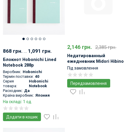
2,146 грн.
2,385 грн.
868 грн.
...
1,091 грн.
Недатированный
Блокнот Hobonichi Lined
ежедневник Midori Hibino
Notebook 288p
Free Diary A6 две страницы
Під замовлення
Виробник:
Hobonichi
на день
Термін поставки:
40
Серия
Hobonichi
Передзамовлення
товара:
Notebook
Расходник:
Да
Країна виробник:
Япония
На складі: 1 од.
Додати в кошик