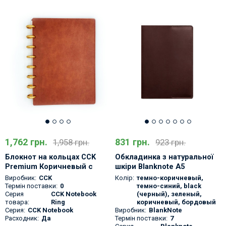
1,762 грн.
831 грн.
1,958 грн.
923 грн.
Блокнот на кольцах CCK
Обкладинка з натуральної
Premium Коричневый с
шкіри Blanknote А5
золотыми кольцами
Виробник:
CCK
Колір:
темно-коричневый
,
Термін поставки:
0
темно-синий
,
black
Серия
CCK Notebook
(черный)
,
зеленый
,
товара:
Ring
коричневый
,
бордовый
Серия:
CCK Notebook
Виробник:
BlankNote
Расходник:
Да
Термін поставки:
7