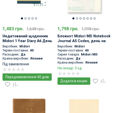
1,483 грн.
1,798 грн.
1,648 грн.
1,998 грн.
Недатований щоденник
Блокнот Midori MD Notebook
Midori 1 Year Diary A6 День
Journal A5 Codex, день на
на сторінці
сторінці.
Виробник:
Midori
Виробник:
Midori
Термін поставки:
40
Термін поставки:
40
Расходник:
Да
Серия товара:
Midori MD
Країна виробник:
Япония
Расходник:
Да
Країна виробник:
Япония
Під замовлення
На складі: 3 од.
Передзамовлення 40 днів
Додати в кошик