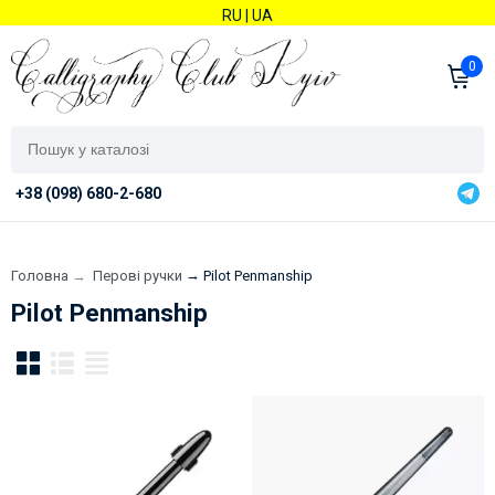
RU
|
UA
0
+38 (098) 680-2-680
→
Головна
→
Перові ручки
Pilot Penmanship
Pilot Penmanship