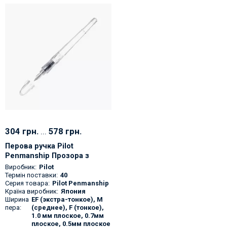
304 грн.
...
578 грн.
Перова ручка Pilot
Penmanship Прозора з
оригінальним японським
Виробник:
Pilot
пером
Термін поставки:
40
Серия товара:
Pilot Penmanship
Країна виробник:
Япония
Ширина
EF (экстра-тонкое), M
пера:
(среднее), F (тонкое),
1.0 мм плоское, 0.7мм
плоское, 0.5мм плоское