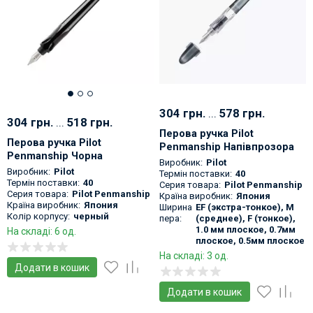
304 грн.
...
578 грн.
304 грн.
...
518 грн.
Перова ручка Pilot
Перова ручка Pilot
Penmanship Напівпрозора
Penmanship Чорна
чорна з оригінальним
Виробник:
Pilot
Виробник:
Pilot
японським пером
Термін поставки:
40
Термін поставки:
40
Серия товара:
Pilot Penmanship
Серия товара:
Pilot Penmanship
Країна виробник:
Япония
Країна виробник:
Япония
Ширина
EF (экстра-тонкое), M
Колір корпусу:
черный
пера:
(среднее), F (тонкое),
1.0 мм плоское, 0.7мм
На складі: 6 од.
плоское, 0.5мм плоское
На складі: 3 од.
Додати в кошик
Додати в кошик