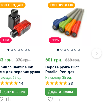
ТОП ПРОДАЖ
ТОП ПРОДАЖ
-10%
-11%
33 грн.
601 грн.
370 грн.
668 грн.
рнило Diamine Ink
Перова ручка Pilot
мл для перових ручок
Parallel Pen для
каліграфії з плоским
 складі: 69 од.
На складі: 35 од.
пером
14
23
Додати в кошик
Додати в кошик