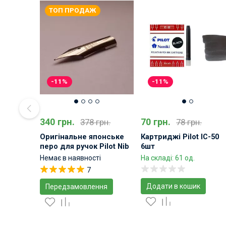
ТОП ПРОДАЖ
-11%
-11%
340 грн.
70 грн.
378 грн.
78 грн.
Оригінальне японське
Картриджі Pilot IC-50
перо для ручок Pilot Nib
6шт
Немає в наявності
На складі: 61 од.
7
Додати в кошик
Передзамовлення