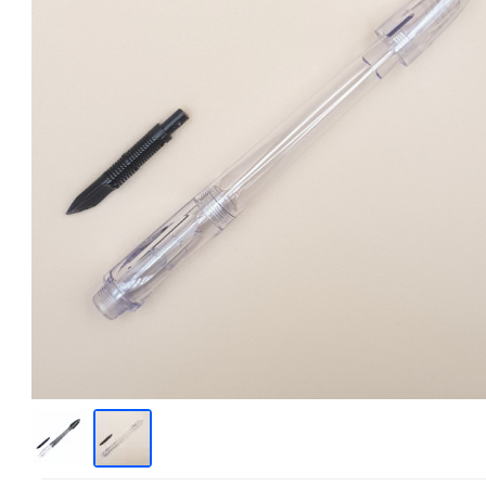
Японські
Німецькі
Китайські
Елітні
З золотим пером