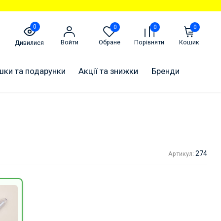
0
0
0
0
Войти
Обране
Порівняти
Кошик
Дивилися
шки та подарунки
Акції та знижки
Бренди
274
Артикул: