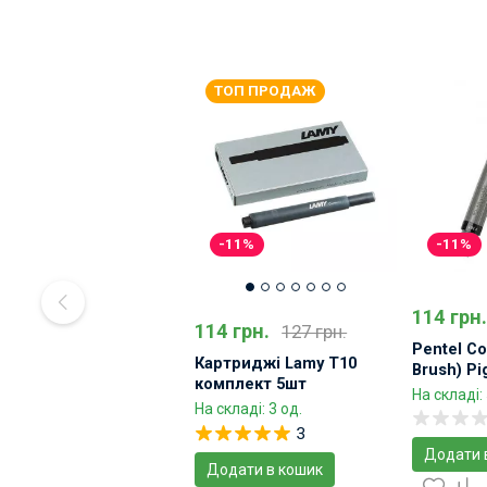
ТОП ПРОДАЖ
-11%
-11%
114 грн.
114 грн.
127 грн.
Pentel Co
Картриджі Lamy T10
Brush) Pi
комплект 5шт
На складі: 
На складі: 3 од.
3
Додати 
Додати в кошик