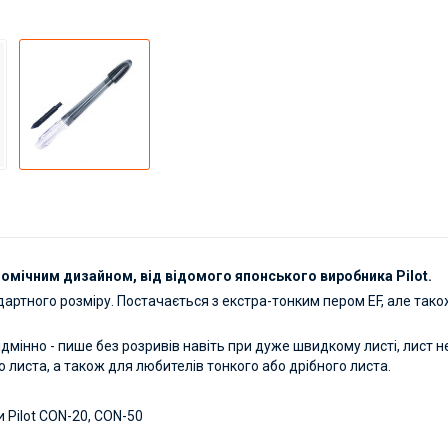
омічним дизайном, від відомого японського виробника Pilot.
дартного розміру. Постачається з екстра-тонким пером EF, але тако
відмінно - пише без розривів навіть при дуже швидкому листі, лист 
о листа, а також для любителів тонкого або дрібного листа.
и Pilot CON-20, CON-50