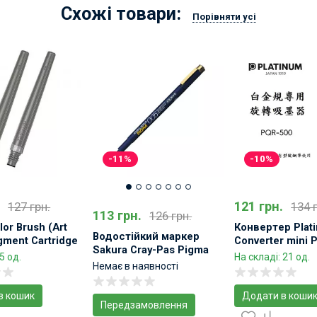
Схожі товари:
Порівняти усі
-11%
-10%
121 грн.
127 грн.
134 
113 грн.
126 грн.
lor Brush (Art
Конвертер Plat
Водостійкий маркер
gment Cartridge
Converter mini 
Sakura Cray-Pas Pigma
5 од.
На складі: 21 од.
Чорний
Немає в наявності
в кошик
Додати в коши
Передзамовлення