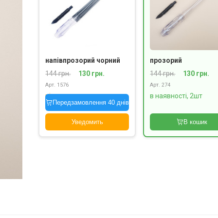
напівпрозорий чорний
прозорий
144 грн.
130 грн.
144 грн.
130 грн.
Арт. 1576
Арт. 274
під замовлення
в наявності, 2шт
Передзамовлення 40 днів
Уведомить
В кошик