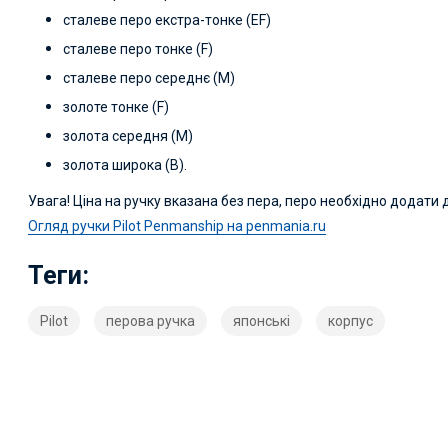
сталеве перо екстра-тонке (EF)
сталеве перо тонке (F)
сталеве перо середнє (M)
золоте тонке (F)
золота середня (M)
золота широка (B).
Увага! Ціна на ручку вказана без пера, перо необхідно додати д
Огляд ручки Pilot Penmanship на penmania.ru
Теги:
Pilot
перова ручка
японські
корпус