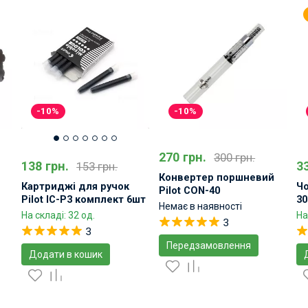
-10%
-10%
270 грн.
300 грн.
138 грн.
3
153 грн.
Конвертер поршневий
Картриджі для ручок
Чо
Pilot CON-40
Pilot IC-P3 комплект 6шт
30
Немає в наявності
На складі: 32 од.
На
3
3
Передзамовлення
Додати в кошик