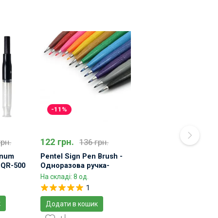
-11%
122 грн.
грн.
136 грн.
inum
Pentel Sign Pen Brush -
PQR-500
Одноразова ручка-
пензель
На складі: 8 од.
1
к
Додати в кошик