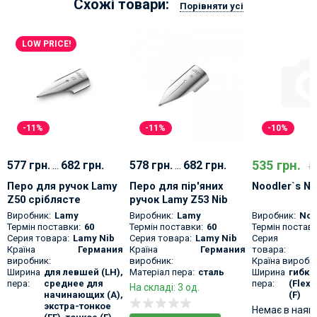
Схожі товари:
Порівняти усі
LOW PRICE!
-11%
-11%
-10%
535 грн.
577 грн.
...
682 грн.
578 грн.
...
682 грн.
5
Перо для ручок Lamy
Перо для пір'яних
Noodler`s Ni
Z50 сріблясте
ручок Lamy Z53 Nib
Виробник:
Lamy
Виробник:
Lamy
Виробник:
Noo
Термін поставки:
60
Термін поставки:
60
Термін поставк
Серия товара:
Lamy Nib
Серия товара:
Lamy Nib
Серия
N
Країна
Германия
Країна
Германия
товара:
N
виробник:
виробник:
Країна виробни
Ширина
для левшей (LH),
Матеріал пера:
сталь
Ширина
гибко
пера:
среднее для
пера:
(Flex 
На складі: 3 од.
начинающих (A),
(F)
экстра-тонкое
Немає в наяв