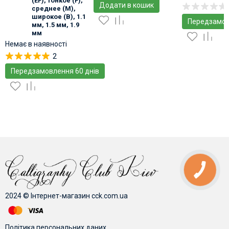
(EF), тонкое (F),
Додати в кошик
среднее (M),
широкое (B), 1.1
Передзамов
мм, 1.5 мм, 1.9
мм
Немає в наявності
2
Передзамовлення 60 днів
2024 © Інтернет-магазин cck.com.ua
Політика персональних даних