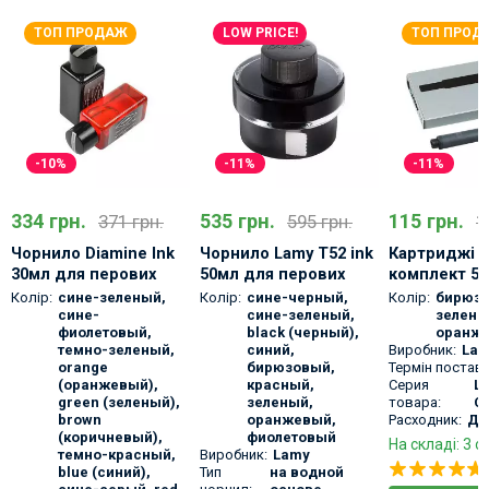
ТОП ПРОДАЖ
LOW PRICE!
ТОП ПРОД
-10%
-11%
-11%
334 грн.
535 грн.
115 грн.
371 грн.
595 грн.
1
Чорнило Diamine Ink
Чорнило Lamy T52 ink
Картриджі L
30мл для перових
50мл для перових
комплект 5
ручок
ручок у скляному
Колір:
сине-зеленый
,
Колір:
сине-черный
,
Колір:
бирюз
флаконі
сине-
сине-зеленый
,
зелены
фиолетовый
,
black (черный)
,
оранж
темно-зеленый
,
синий
,
Виробник:
La
orange
бирюзовый
,
Термін поставк
(оранжевый)
,
красный
,
Серия
L
green (зеленый)
,
зеленый
,
товара:
Ca
brown
оранжевый
,
Расходник:
Да
(коричневый)
,
фиолетовый
На складі: 3 о
темно-красный
,
Виробник:
Lamy
blue (синий)
,
Тип
на водной