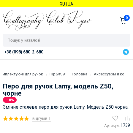
RU
|
UA
0
+38 (098) 680-2-680
комплектуючі для ручок
→
Пір&#39;я
Головна
→
Аксессуары и компл
Перо для ручок Lamy, модель Z50,
чорне
-10%
Змінне сталеве перо для ручок Lamy. Модель Z50 чорна.
відгуків 1
1739
Артикул: