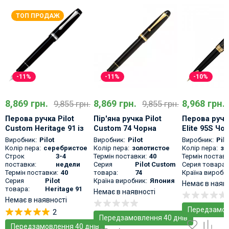
ТОП ПРОДАЖ
-11%
-11%
-10%
8,869 грн.
8,869 грн.
8,968 грн.
9,855 грн.
9,855 грн.
Перова ручка Pilot
Пір'яна ручка Pilot
Перова ручка
Custom Heritage 91 із
Custom 74 Чорна
Elite 95S Чор
Класичний дизайн із
золотим пе
золотим пером
Виробник:
Pilot
Виробник:
Pilot
Виробник:
Pilo
золотим пером
Колір пера:
серебристое
Колір пера:
золотистое
Колір пера:
зо
Строк
3-4
Термін поставки:
40
Термін поставк
поставки:
недели
Серия
Pilot Custom
Серия товара:
Термін поставки:
40
товара:
74
Країна виробни
Серия
Pilot
Країна виробник:
Япония
Немає в наяв
товара:
Heritage 91
Немає в наявності
Немає в наявності
Передзамов
2
Передзамовлення 40 днів
Передзамовлення 40 днів