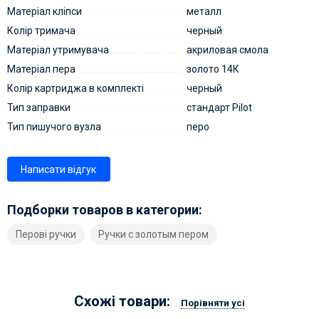
Матеріал кліпси
металл
Колір тримача
черный
Матеріал утримувача
акриловая смола
Матеріал пера
золото 14К
Колір картриджа в комплекті
черный
Тип заправки
стандарт Pilot
Тип пишучого вузла
перо
Написати відгук
Подборки товаров в категории:
Перові ручки
Ручки с золотым пером
Схожі товари:
Порівняти усі