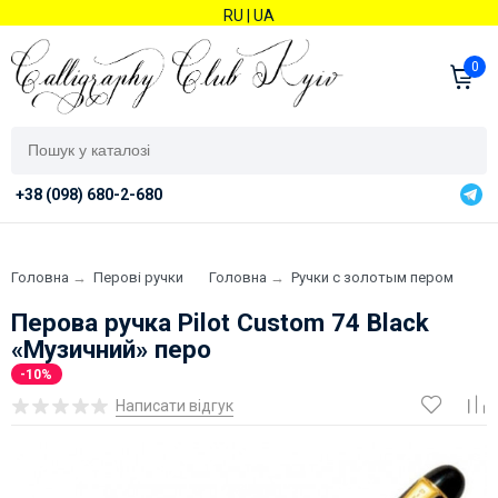
RU
|
UA
0
+38 (098) 680-2-680
Головна
→
Перові ручки
Головна
→
Ручки с золотым пером
Перова ручка Pilot Custom 74 Black
«Музичний» перо
-10%
Написати відгук