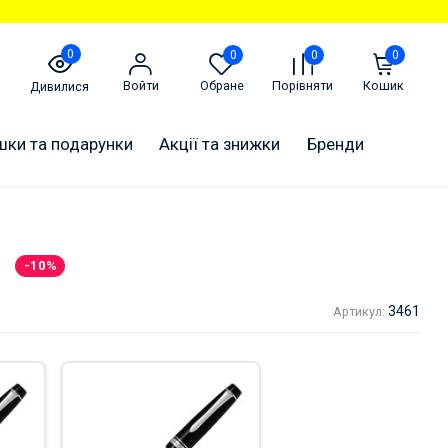
0
0
0
0
Войти
Обране
Порівняти
Кошик
Дивилися
шки та подарунки
Акції та знижки
Бренди
-10%
3461
Артикул: