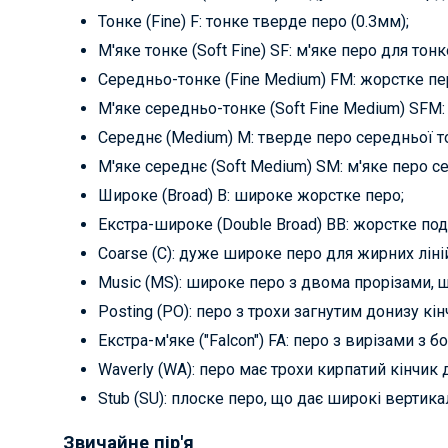
Тонке (Fine) F: тонке тверде перо (0.3мм);
М'яке тонке (Soft Fine) SF: м'яке перо для тонк
Середньо-тонке (Fine Medium) FM: жорстке пе
М'яке середньо-тонке (Soft Fine Medium) SFM: 
Середнє (Medium) M: тверде перо середньої т
М'яке середнє (Soft Medium) SM: м'яке перо с
Широке (Broad) B: широке жорстке перо;
Екстра-широке (Double Broad) BB: жорстке по
Coarse (C): дуже широке перо для жирних ліні
Music (MS): широке перо з двома прорізами, 
Posting (PO): перо з трохи загнутим донизу кін
Екстра-м'яке ("Falcon") FA: перо з вирізами з 
Waverly (WA): перо має трохи кирпатий кінчик
Stub (SU): плоске перо, що дає широкі вертикаль
Звичайне пір'я