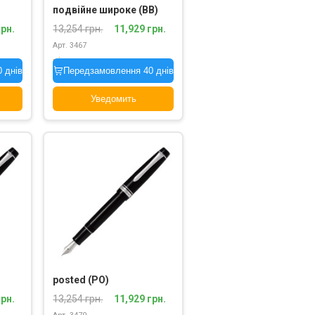
подвійне широке (BB)
грн.
13,254 грн.
11,929 грн.
Арт. 3467
під замовлення
 днів
Передзамовлення 40 днів
Уведомить
posted (PO)
грн.
13,254 грн.
11,929 грн.