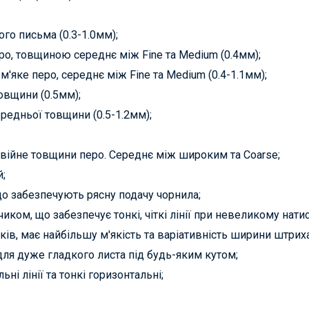
ого письма (0.3-1.0мм);
ро, товщиною середнє між Fine та Medium (0.4мм);
м'яке перо, середнє між Fine та Medium (0.4-1.1мм);
овщини (0.5мм);
ередньої товщини (0.5-1.2мм);
двійне товщини перо. Середнє між широким та Coarse;
й;
що забезпечують рясну подачу чорнила;
чиком, що забезпечує тонкі, чіткі лінії при невеликому натис
боків, має найбільшу м'якість та варіативність ширини штриха
 для дуже гладкого листа під будь-яким кутом;
ні лінії та тонкі горизонтальні;