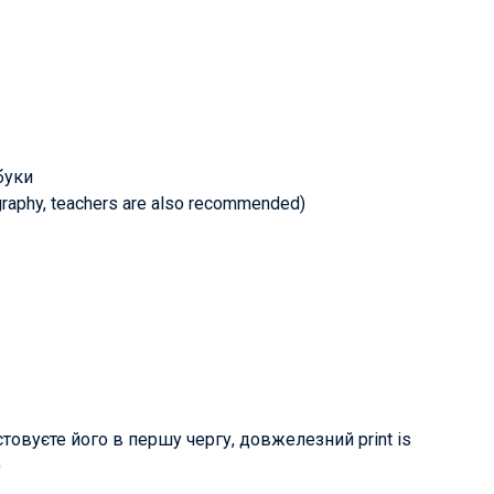
буки
ligraphy, teachers are also recommended)
ристовуєте його в першу чергу, довжелезний print is
)