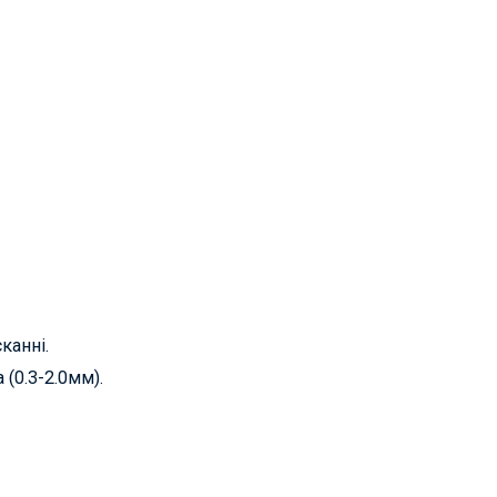
канні.
 (0.3-2.0мм).