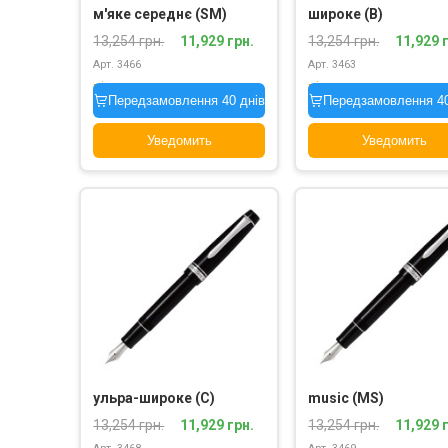
м'яке середнє (SM)
широке (B)
13,254 грн.
11,929 грн.
13,254 грн.
11,929 
Арт. 3466
Арт. 3463
під замовлення
під замовлення
Передзамовлення 40 днів
Передзамовлення 40
Уведомить
Уведомить
ульра-широке (C)
music (MS)
13,254 грн.
11,929 грн.
13,254 грн.
11,929 