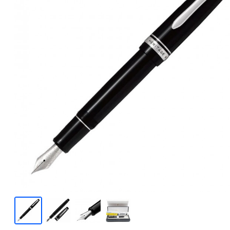
Японські
Німецькі
Китайські
Елітні
З золотим пером