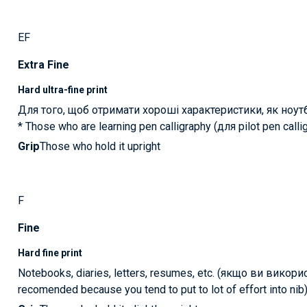
EF
Extra Fine
Hard ultra-fine print
Для того, щоб отримати хороші характеристики, як ноут
* Those who are learning pen calligraphy (для pilot pen cal
Grip
Those who hold it upright
F
Fine
Hard fine print
Notebooks, diaries, letters, resumes, etc. (якщо ви вико
recomended because you tend to put to lot of effort into nib