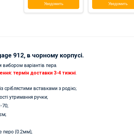
Уведомить
Уведомить
gage 912, в чорному корпусі.
вибором варіантів пера.
лення: термін доставки 3-4 тижні
.
із сріблястими вставками з родію;
ості утримання ручки;
-70;
єм;
е перо (0.2мм);