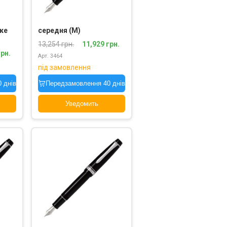
ке
середня (M)
13,254 грн.
11,929 грн.
грн.
Арт. 3464
під замовлення
 днів
Передзамовлення 40 днів
Уведомить