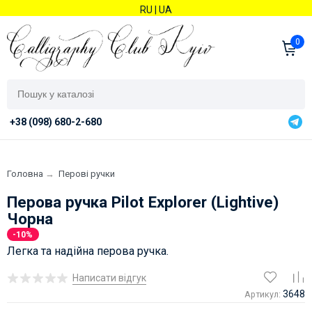
RU
|
UA
0
+38 (098) 680-2-680
Головна
→
Перові ручки
Перова ручка Pilot Explorer (Lightive)
Чорна
-10%
Легка та надійна перова ручка.
Написати відгук
3648
Артикул: