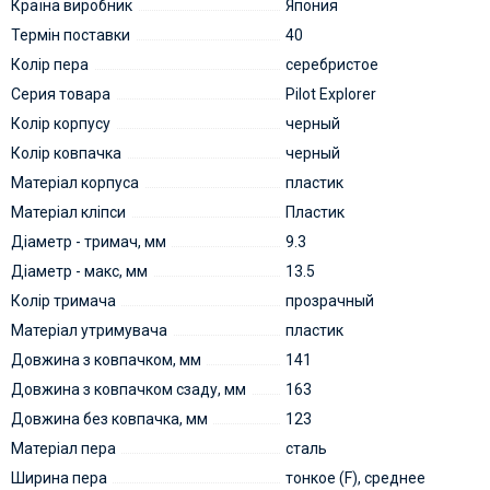
Країна виробник
Япония
Термін поставки
40
Колір пера
серебристое
Серия товара
Pilot Explorer
Колір корпусу
черный
Колір ковпачка
черный
Матеріал корпуса
пластик
Матеріал кліпси
Пластик
Діаметр - тримач, мм
9.3
Діаметр - макс, мм
13.5
Колір тримача
прозрачный
Матеріал утримувача
пластик
Довжина з ковпачком, мм
141
Довжина з ковпачком сзаду, мм
163
Довжина без ковпачка, мм
123
Матеріал пера
сталь
Ширина пера
тонкое (F), среднее