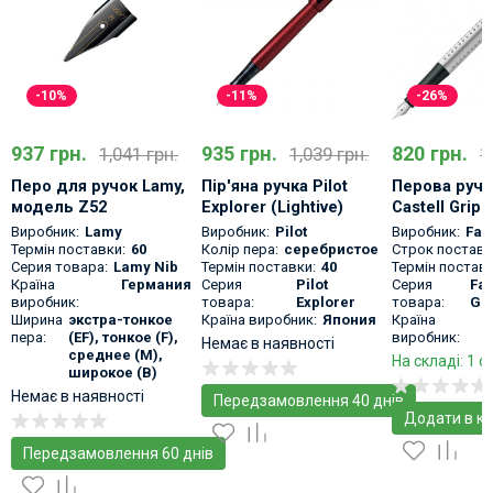
-10%
-11%
-26%
937 грн.
935 грн.
820 грн.
1,041 грн.
1,039 грн.
1
Перо для ручок Lamy,
Пір'яна ручка Pilot
Перова ручк
модель Z52
Explorer (Lightive)
Castell Grip 
Червона
Срібна
Виробник:
Lamy
Виробник:
Pilot
Виробник:
Fab
Термін поставки:
60
Колір пера:
серебристое
Строк поставк
Серия товара:
Lamy Nib
Термін поставки:
40
Термін поставк
Країна
Германия
Серия
Pilot
Серия
Fab
виробник:
товара:
Explorer
товара:
Gr
Ширина
экстра-тонкое
Країна виробник:
Япония
Країна
пера:
(EF), тонкое (F),
виробник:
Немає в наявності
среднее (M),
На складі: 1 о
широкое (B)
Немає в наявності
Передзамовлення 40 днів
Додати в к
Передзамовлення 60 днів