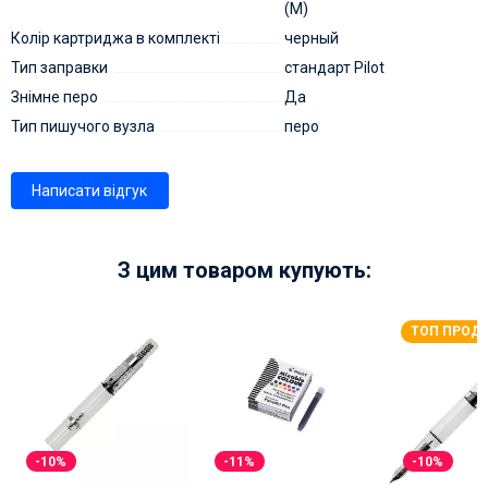
(M)
Колір картриджа в комплекті
черный
Тип заправки
стандарт Pilot
Знімне перо
Да
Тип пишучого вузла
перо
Написати відгук
З цим товаром купують:
ТОП ПРОД
-10%
-11%
-10%