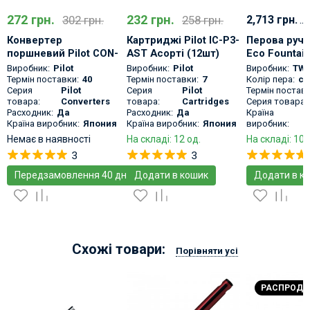
272 грн.
232 грн.
302 грн.
258 грн.
2,713 грн.
...
Конвертер
Картриджі Pilot IC-P3-
Перова ручк
поршневий Pilot CON-
AST Асорті (12шт)
Eco Fountai
40
Чорна демо
Виробник:
Pilot
Виробник:
Pilot
Виробник:
TWS
із вбудован
Термін поставки:
40
Термін поставки:
7
Колір пера:
се
Серия
Pilot
Серия
Pilot
Термін поставк
поршневою
товара:
Converters
товара:
Cartridges
Серия товара:
заправкою
Расходник:
Да
Расходник:
Да
Країна
Країна виробник:
Япония
Країна виробник:
Япония
виробник:
Немає в наявності
На складі: 12 од.
На складі: 10 
3
3
Передзамовлення 40 днів
Додати в кошик
Додати в к
Схожі товари:
Порівняти усі
РАСПРОД