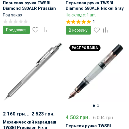
Перьевая ручка TWSBI
Перьевая ручка TWSBI
Diamond 580ALR Prussian
Diamond 580ALR Nickel Gray
Blue
Демонстратор
Под заказ
На складе: 1 шт.
1
Предзаказ
В корзину
РАСПРОДАЖА
2 160 грн.
...
2 523 грн.
4 503 грн.
6 004 грн.
Механический карандаш
Перьевя ручка TWSBI
TWSBI Precision Fix в