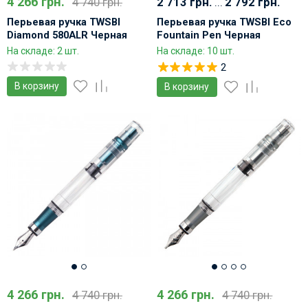
4 266 грн.
4 740 грн.
2 713 грн.
...
2 792 грн.
Перьевая ручка TWSBI
Перьевая ручка TWSBI Eco
Diamond 580ALR Черная
Fountain Pen Черная
демонстратор со
На складе: 2 шт.
На складе: 10 шт.
встроенное поршневой
2
заправкой
В корзину
В корзину
4 266 грн.
4 266 грн.
4 740 грн.
4 740 грн.