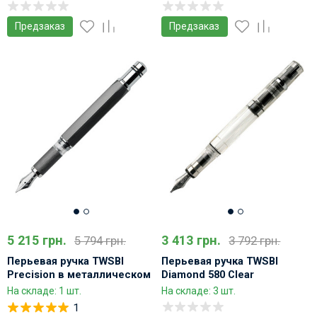
Предзаказ
Предзаказ
5 215 грн.
3 413 грн.
5 794 грн.
3 792 грн.
Перьевая ручка TWSBI
Перьевая ручка TWSBI
Precision в металлическом
Diamond 580 Clear
корпусе
Демонстратор
На складе: 1 шт.
На складе: 3 шт.
1