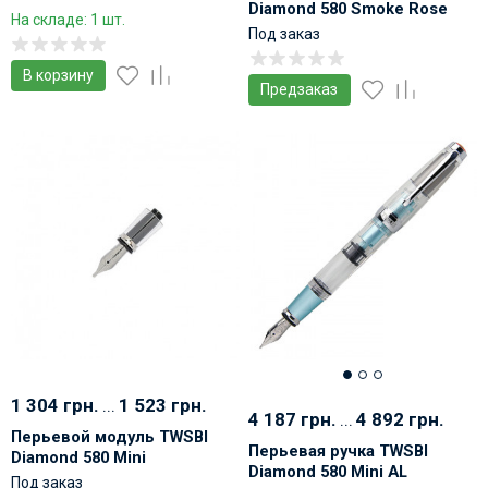
Diamond 580 Smoke Rose
металлическом корпусе
На складе: 1 шт.
Gold II демонстратор
Под заказ
В корзину
Предзаказ
1 304 грн.
...
1 523 грн.
4 187 грн.
...
4 892 грн.
Перьевой модуль TWSBI
Перьевая ручка TWSBI
Diamond 580 Mini
Diamond 580 Mini AL
Под заказ