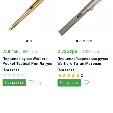
758 грн.
2 726 грн.
842 грн.
3 029 грн.
Перьевая ручка Warhero
Перьевая/шариковая ручка
Pocket Tactical Pen Латунь
Warhero Титан Матовая
Многофункциональная
Под заказ
Под заказ
2
Предзаказ
Предзаказ