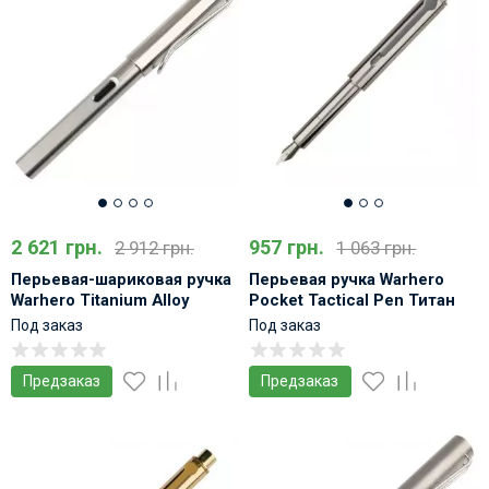
2 621 грн.
957 грн.
2 912 грн.
1 063 грн.
Перьевая-шариковая ручка
Перьевая ручка Warhero
Warhero Titanium Alloy
Pocket Tactical Pen Титан
Полированная
Многофункциональная
Под заказ
Под заказ
Предзаказ
Предзаказ