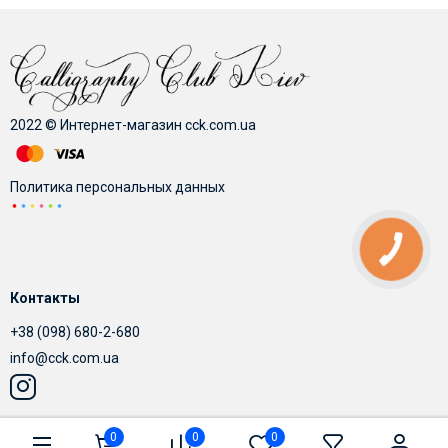
Хотя конечно специализированый маркер для
каллиграфии гораздо качественнее и позволяет
получать
интересные эффекты
во время письма.
Также существуют тонкопишущие маркеры, которые
широко используются иллюстраторами и дизайнерами.
2022 © Интернет-магазин cck.com.ua
Политика персональных данных
КНОПКА
СВЯЗИ
Контакты
+38 (098) 680-2-680
info@cck.com.ua
0
0
0