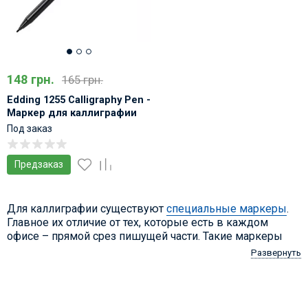
148 грн.
165 грн.
Edding 1255 Calligraphy Pen -
Маркер для каллиграфии
Под заказ
Предзаказ
Для каллиграфии существуют
специальные маркеры
.
Главное их отличие от тех, которые есть в каждом
офисе – прямой срез пишущей части. Такие маркеры
можно сделать и самому - канцелярским ножом нужно
Развернуть
обрезать под прямым углом офисный или
перманентный маркер с плоской пишущей частью и
получится каллиграфический инструмент.