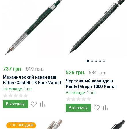
737 грн.
819 грн.
526 грн.
584 грн.
Механический карандаш
Чертежный карандаш
Faber-Castell TK Fine Vario L
Pentel Graph 1000 Pencil
На складе: 1 шт.
PG1000 проффесиональный
На складе: 1 шт.
В корзину
В корзину
ТОП ПРОДАЖ