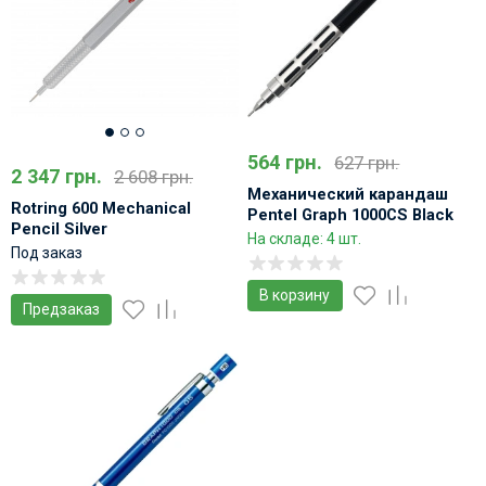
564 грн.
627 грн.
2 347 грн.
2 608 грн.
Механический карандаш
Rotring 600 Mechanical
Pentel Graph 1000CS Black
Pencil Silver
чертежный
На складе: 4 шт.
Под заказ
В корзину
Предзаказ