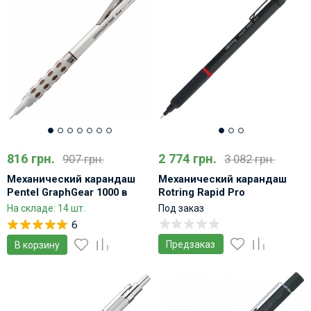
816 грн.
2 774 грн.
907 грн.
3 082 грн.
Механический карандаш
Механический карандаш
Pentel GraphGear 1000 в
Rotring Rapid Pro
металлическом корпусе
металлический Черный
На складе: 14 шт.
Под заказ
матовый
6
Предзаказ
В корзину