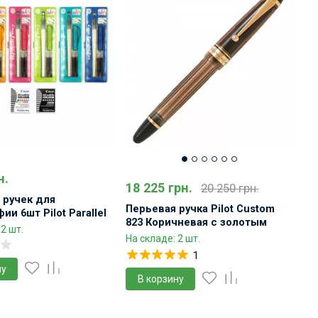
0.9 мм
н.
18 225 грн.
20 250 грн.
 ручек для
Перьевая ручка Pilot Custom
ии 6шт Pilot Parallel
823 Коричневая с золотым
et
 2 шт.
пером Подарочный набор
На складе: 2 шт.
1
ну
В корзину