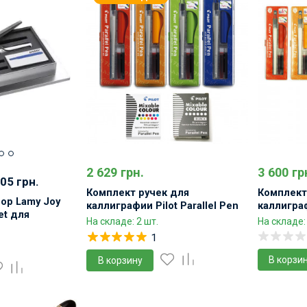
2B
е)
3B
4B
2 629 грн.
3 600 гр
705 грн.
Комплект ручек для
Комплект
ор Lamy Joy
каллиграфии Pilot Parallel Pen
каллиграф
Set для
Set
Pen Full S
На складе: 2 шт.
На складе:
1
В корзи
В корзину