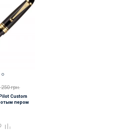
 250 грн.
Pilot Custom
олотым пером
бор