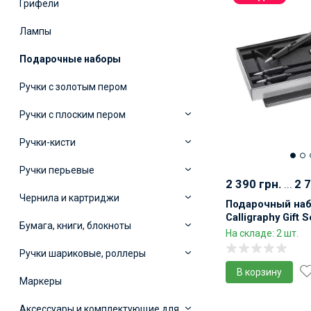
Грифели
С плоским пером
1.0 мм
Для Pilot Parallle Pen
С гибким пером
Металлические
Пигментные (водостойки
Лампы
Карманные
С поршневой заправкой
Подарочные наборы
Японские
Немецкие
Ручки с золотым пером
Китайские
Элитные
Ручки с плоским пером
С золотым пером
Ручки-кисти
Ручки перьевые
2 390 грн.
...
2 
Чернила и картриджи
Подарочный наб
Calligraphy Gift 
Бумага, книги, блокноты
каллиграфии
На складе: 2 шт.
Ручки шариковые, роллеры
В корзину
Маркеры
Аксессуары и комплектующие для