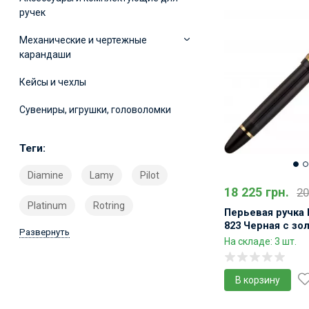
ручек
Механические и чертежные
карандаши
Кейсы и чехлы
Сувениры, игрушки, головоломки
Теги:
Diamine
Lamy
Pilot
18 225 грн.
20
Platinum
Rotring
Перьевая ручка 
823 Черная с з
Развернуть
Подарочный на
На складе: 3 шт.
В корзину